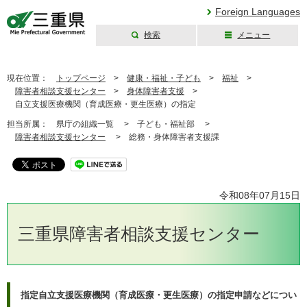
Foreign Languages
検索
メニュー
三重県公式ウェブ
サイト
現在位置：
トップページ
>
健康・福祉・子ども
>
福祉
>
障害者相談支援センター
>
身体障害者支援
>
自立支援医療機関（育成医療・更生医療）の指定
担当所属：
県庁の組織一覧 >
子ども・福祉部 >
障害者相談支援センター
>
総務・身体障害者支援課
令和08年07月15日
三重県障害者相談支援センター
指定自立支援医療機関（育成医療・更生医療）の指定申請などについ