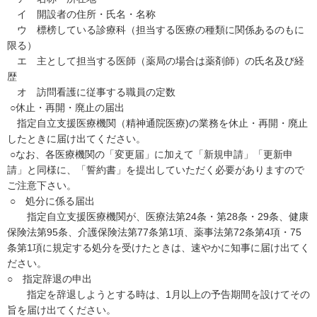
イ 開設者の住所・氏名・名称
ウ 標榜している診療科（担当する医療の種類に関係あるのもに
限る）
エ 主として担当する医師（薬局の場合は薬剤師）の氏名及び経
歴
オ 訪問看護に従事する職員の定数
○休止・再開・廃止の届出
指定自立支援医療機関（精神通院医療)の業務を休止・再開・廃止
したときに届け出てください。
○なお、各医療機関の「変更届」に加えて「新規申請」「更新申
請」と同様に、「誓約書」を提出していただく必要がありますので
ご注意下さい。
○ 処分に係る届出
指定自立支援医療機関が、医療法第24条・第28条・29条、健康
保険法第95条、介護保険法第77条第1項、薬事法第72条第4項・75
条第1項に規定する処分を受けたときは、速やかに知事に届け出てく
ださい。
○ 指定辞退の申出
指定を辞退しようとする時は、1月以上の予告期間を設けてその
旨を届け出てください。