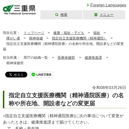
Foreign Languages
検索
メニュー
三重県公式ウェブ
サイト
現在位置：
トップページ
>
健康・福祉・子ども
>
福祉
>
障がい者
>
精神保健
>
指定自立支援医療機関（精神通院）
>
指定自立支援医療機関（精神通院医療）の名称や所在地、開設者などの変更
届
担当所属：
県庁の組織一覧 >
医療保健部
>
健康推進課
>
精神保健班
令和08年03月26日
指定自立支援医療機関（精神通院医療）の名
称や所在地、開設者などの変更届
○指定自立支援医療機関（精神通院医療)に次の事項について変更が
あったときは、健康推進課まで届けてください。
ア 名称・所在地