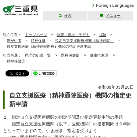
Foreign Languages
検索
メニュー
三重県公式ウェブ
サイト
現在位置：
トップページ
>
健康・福祉・子ども
>
福祉
>
障がい者
>
精神保健
>
指定自立支援医療機関（精神通院）
>
自立支援医療（精神通院医療）機関の指定更新申請
担当所属：
県庁の組織一覧 >
医療保健部
>
健康推進課
>
精神保健班
令和08年03月26日
自立支援医療（精神通院医療）機関の指定更
新申請
１ 指定自立支援医療機関の指定期間及び指定更新申請の手続
指定自立支援医療機関（以下、医療機関）の指定期間は６年間
となっていますので、引き続き、指定を受けよう