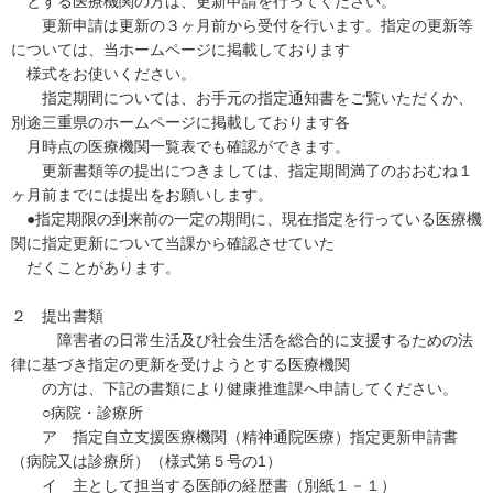
とする医療機関の方は、更新申請を行ってください。
更新申請は更新の３ヶ月前から受付を行います。指定の更新等
については、当ホームページに掲載しております
様式をお使いください。
指定期間については、お手元の指定通知書をご覧いただくか、
別途三重県のホームページに掲載しております各
月時点の医療機関一覧表でも確認ができます。
更新書類等の提出につきましては、指定期間満了のおおむね１
ヶ月前までには提出をお願いします。
●指定期限の到来前の一定の期間に、現在指定を行っている医療機
関に指定更新について当課から確認させていた
だくことがあります。
２ 提出書類
障害者の日常生活及び社会生活を総合的に支援するための法
律に基づき指定の更新を受けようとする医療機関
の方は、下記の書類により健康推進課へ申請してください。
○病院・診療所
ア 指定自立支援医療機関（精神通院医療）指定更新申請書
（病院又は診療所）（様式第５号の1）
イ 主として担当する医師の経歴書（別紙１－１）