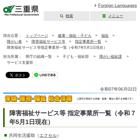
Foreign Languages
検索
メニュー
三重県公式ウェブ
サイト
現在位置：
トップページ
>
健康・福祉・子ども
>
福祉
>
障がい者
>
障害福祉サービス等
>
指定事業所一覧
>
障害福祉サービス等指定事業所一覧（令和7年5月1日現在）
担当所属：
県庁の組織一覧 >
子ども・福祉部 >
障がい福祉課
>
サービス支援班
令和07年06月02日
障害福祉サービス等 指定事業所一覧（令和７
年5月1日現在）
共同生活援助（
エクセル
）