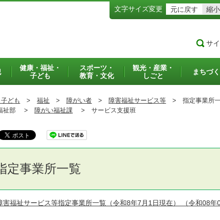
文字サイズ変更
元に戻す
縮小
サイ
健康・福祉・
スポーツ・
観光・産業・
犯
まちづく
子ども
教育・文化
しごと
・子ども
>
福祉
>
障がい者
>
障害福祉サービス等
>
指定事業所
祉部 >
障がい福祉課
>
サービス支援班
指定事業所一覧
障害福祉サービス等指定事業所一覧（令和8年7月1日現在）
（令和08年0