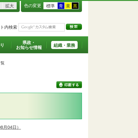
色の変更
拡大
標準
青
黄
黒
ト内検索
県政・
り
組織・業務
お知らせ情報
一覧
印刷する
8月04日）