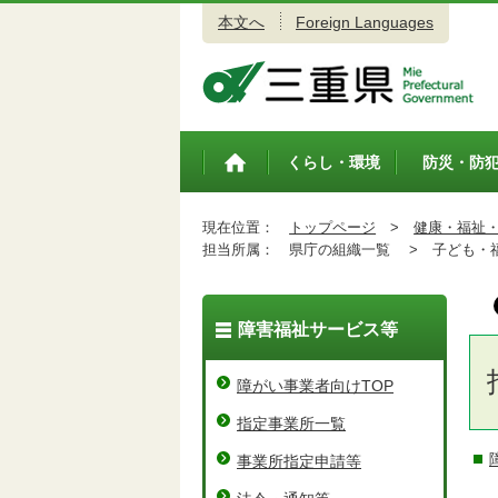
本文へ
Foreign Languages
三重県公式ウェブサイト
くらし・環境
防災・防
トップペ
ージ
現在位置：
トップページ
>
健康・福祉
担当所属：
県庁の組織一覧 >
子ども・福
障害福祉サービス等
障がい事業者向けTOP
指定事業所一覧
事業所指定申請等