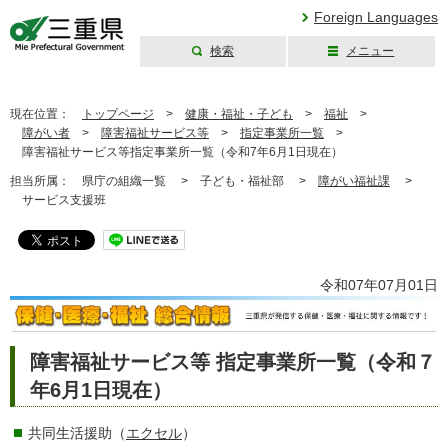
Foreign Languages
検索
メニュー
三重県公式ウェブ
サイト
現在位置：
トップページ
>
健康・福祉・子ども
>
福祉
>
障がい者
>
障害福祉サービス等
>
指定事業所一覧
>
障害福祉サービス等指定事業所一覧（令和7年6月1日現在）
担当所属：
県庁の組織一覧 >
子ども・福祉部 >
障がい福祉課
>
サービス支援班
令和07年07月01日
障害福祉サービス等 指定事業所一覧（令和７
年6月1日現在）
共同生活援助（
エクセル
）