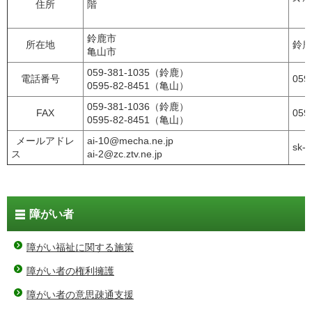
住所
階
鈴鹿市
所在地
鈴鹿
亀山市
059-381-1035（鈴鹿）
電話番号
059
0595-82-8451（亀山）
059-381-1036（鈴鹿）
FAX
059
0595-82-8451（亀山）
メールアドレ
ai-10@mecha.ne.jp
sk-
ス
ai-2@zc.ztv.ne.jp
障がい者
障がい福祉に関する施策
障がい者の権利擁護
障がい者の意思疎通支援