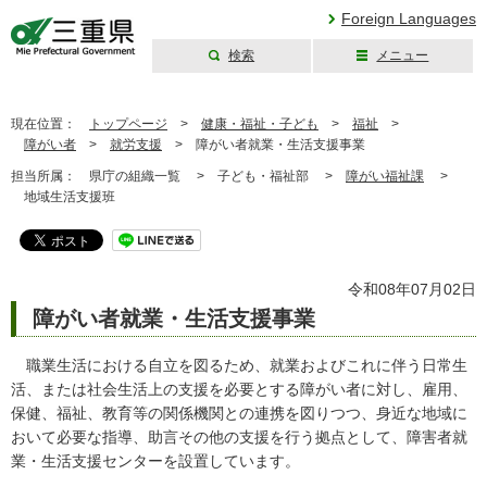
Foreign Languages
検索
メニュー
三重県公式ウェブ
サイト
現在位置：
トップページ
>
健康・福祉・子ども
>
福祉
>
障がい者
>
就労支援
>
障がい者就業・生活支援事業
担当所属：
県庁の組織一覧 >
子ども・福祉部 >
障がい福祉課
>
地域生活支援班
令和08年07月02日
障がい者就業・生活支援事業
職業生活における自立を図るため、就業およびこれに伴う日常生
活、または社会生活上の支援を必要とする障がい者に対し、雇用、
保健、福祉、教育等の関係機関との連携を図りつつ、身近な地域に
おいて必要な指導、助言その他の支援を行う拠点として、障害者就
業・生活支援センターを設置しています。