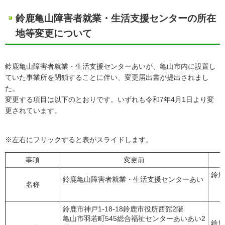
鈴鹿亀山障害者就業・生活支援センターの所在
地等変更について
鈴鹿亀山障害者就業・生活支援センターあいが、亀山市内に設置し
ていた事業所を閉鎖することに伴い、変更届出書が提出されまし
た。
変更する項目は以下のとおりです。いずれも令和7年4月1日より変
更されています。
※左右にフリックすると表がスライドします。
事項
変更前
鈴
鈴鹿亀山障害者就業・生活支援センターあい
名称
鈴鹿市神戸1-18-18鈴鹿市役所西館2階
亀山市羽若町545総合福祉センターあいあい2
鈴鹿