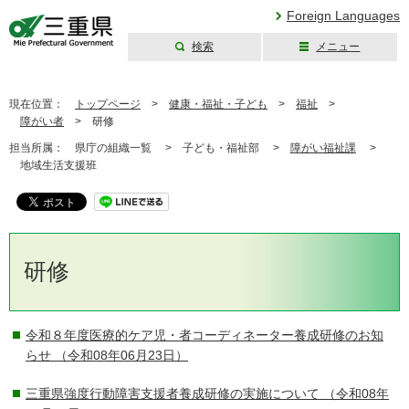
Foreign Languages
検索
メニュー
三重県公式ウェブ
サイト
現在位置：
トップページ
>
健康・福祉・子ども
>
福祉
>
障がい者
>
研修
担当所属：
県庁の組織一覧 >
子ども・福祉部 >
障がい福祉課
>
地域生活支援班
研修
令和８年度医療的ケア児・者コーディネーター養成研修のお知
らせ
（令和08年06月23日）
三重県強度行動障害支援者養成研修の実施について
（令和08年