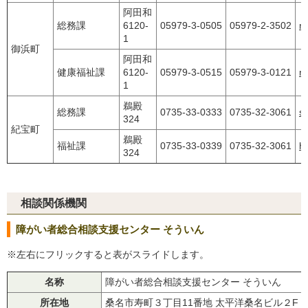
阿田和
総務課
6120-
05979-3-0505
05979-2-3502
m
1
御浜町
阿田和
健康福祉課
6120-
05979-3-0515
05979-3-0121
m
1
鵜殿
総務課
0735-33-0333
0735-32-3061
s
324
紀宝町
鵜殿
福祉課
0735-33-0339
0735-32-3061
h
324
相談関係機関
障がい者総合相談支援センター そういん
※左右にフリックすると表がスライドします。
名称
障がい者総合相談支援センター そういん
所在地
桑名市寿町３丁目11番地 太平洋桑名ビル２F