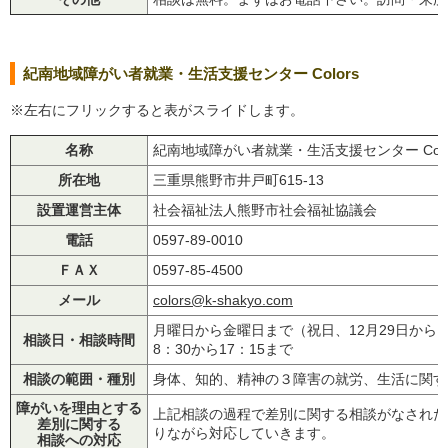
紀南地域障がい者就業・生活支援センター Colors
※左右にフリックすると表がスライドします。
名称
紀南地域障がい者就業・生活支援センター Colo
所在地
三重県熊野市井戸町615-13
設置運営主体
社会福祉法人熊野市社会福祉協議会
電話
0597-89-0010
ＦＡＸ
0597-85-4500
メール
colors@k-shakyo.com
月曜日から金曜日まで（祝日、12月29日から
相談日・相談時間
8：30から17：15まで
相談の範囲・種別
身体、知的、精神の３障害の就労、生活に関す
障がいを理由とする
上記相談の過程で差別に関する相談がなされた
差別に関する
りながら対応していきます。
相談への対応