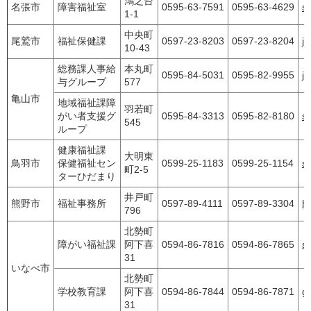
鴻之台
名張市
障害福祉室
0595-63-7591
0595-63-4629
sh
1-1
中央町
尾鷲市
福祉保健課
0597-23-8203
0597-23-8204
ji
10-43
総務課人事給
本丸町
0595-84-5031
0595-82-9955
j
与グループ
577
亀山市
地域福祉課障
羽若町
がい者支援グ
0595-84-3313
0595-82-8180
s
545
ループ
健康福祉課
大明東
鳥羽市
保健福祉セン
0599-25-1183
0599-25-1154
sy
町2-5
ターひだまり
井戸町
熊野市
福祉事務所
0597-89-4111
0597-89-3304
h
796
北勢町
障がい福祉課
阿下喜
0594-86-7816
0594-86-7865
s-
31
いなべ市
北勢町
学校教育課
阿下喜
0594-86-7844
0594-86-7871
g
31