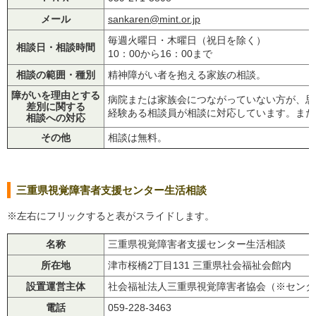
メール
sankaren@mint.or.jp
毎週火曜日・木曜日（祝日を除く）
相談日・相談時間
10：00から16：00まで
相談の範囲・種別
精神障がい者を抱える家族の相談。
障がいを理由とする
病院または家族会につながっていない方が、思
差別に関する
経験ある相談員が相談に対応しています。また
相談への対応
その他
相談は無料。
三重県視覚障害者支援センター生活相談
※左右にフリックすると表がスライドします。
名称
三重県視覚障害者支援センター生活相談
所在地
津市桜橋2丁目131 三重県社会福祉会館内
設置運営主体
社会福祉法人三重県視覚障害者協会（※センタ
電話
059-228-3463