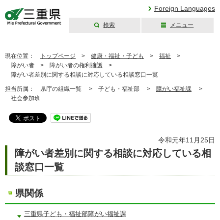
Foreign Languages
検索
メニュー
三重県公式ウェブ
サイト
現在位置：
トップページ
>
健康・福祉・子ども
>
福祉
>
障がい者
>
障がい者の権利擁護
>
障がい者差別に関する相談に対応している相談窓口一覧
担当所属：
県庁の組織一覧 >
子ども・福祉部 >
障がい福祉課
>
社会参加班
令和元年11月25日
障がい者差別に関する相談に対応している相
談窓口一覧
県関係
三重県子ども・福祉部障がい福祉課