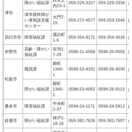
障がい福祉課
059-229-3157
059-229-3334
22
内23-1
津市
津市基幹障が
大門7-
い者相談支援
059-272-4577
059-253-1646
t
15
センター
諏訪町
四日市市
障害福祉課
059-354-8171
059-354-3016
sy
1-5
高齢・障がい
岩渕1-
伊勢市
0596-21-5558
0596-20-8555
sy
福祉課
7-29
殿町
職員課
1340-
0598-53-4331
0598-26-4030
s
1
松阪市
殿町
障がい福祉課
1340-
0598-53-4082
0598-26-9113
s
1
中央町
桑名市
障害福祉課
0594-24-1171
0594-24-5812
jf
2-37
神戸1-
鈴鹿市
障がい福祉課
059-382-7626
059-382-7607
sh
18-18