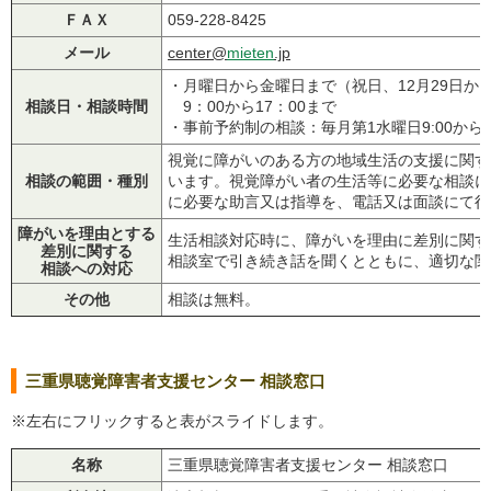
ＦＡＸ
059-228-8425
メール
center@
mieten
.jp
・月曜日から金曜日まで（祝日、12月29日か
相談日・相談時間
9：00から17：00まで
・事前予約制の相談：毎月第1水曜日9:00から1
視覚に障がいのある方の地域生活の支援に関す
相談の範囲・種別
います。視覚障がい者の生活等に必要な相談に
に必要な助言又は指導を、電話又は面談にて行
障がいを理由とする
生活相談対応時に、障がいを理由に差別に関す
差別に関する
相談室で引き続き話を聞くとともに、適切な関
相談への対応
その他
相談は無料。
三重県聴覚障害者支援センター 相談窓口
※左右にフリックすると表がスライドします。
名称
三重県聴覚障害者支援センター 相談窓口