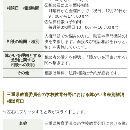
②相談員による面接相談
相談日・相談時間
月曜日から金曜日まで（祝日、12月29日から
9：00から17：00まで
③法律相談（予約制）
毎月第3水曜日 13：00から16：00まで
人権問題でお悩みの方に、助言や専門機関の紹
相談の範囲・種別
決を支援します。面接及び電話相談を行うとと
制）を実施しています。
障がいを理由とする
相談者の訴えを傾聴し「障がいを理由とする差
差別に関する
関へ繋ぎます。
相談への対応
その他
相談は無料。法律相談は予約が必要です。
三重県教育委員会の学校教育分野における障がい者差別解消
相談窓口
※左右にフリックすると表がスライドします。
名称
三重県教育委員会の学校教育分野における障が