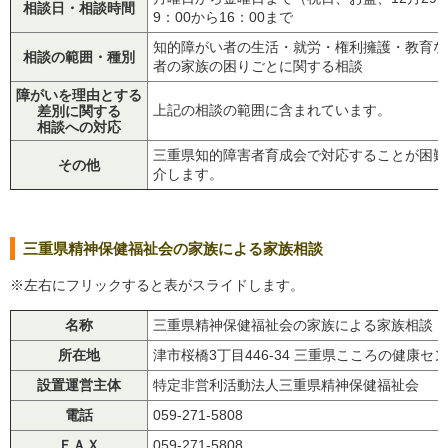
相談日・相談時間
9：00から16：00まで
知的障がい者の生活・就労・権利擁護・教育な
相談の範囲・種別
者の家族の困りごとに関する相談
障がいを理由とする
上記の相談の範囲に含まれています。
差別に関する
相談への対応
三重県知的障害者育成会で対応することが困難
その他
介します。
三重県精神保健福祉会の家族による家族相談
※左右にフリックすると表がスライドします。
名称
三重県精神保健福祉会の家族による家族相談
所在地
津市桜橋3丁目446-34 三重県こころの健康セ
設置運営主体
特定非営利活動法人三重県精神保健福祉会
電話
059-271-5808
ＦＡＸ
059-271-5808