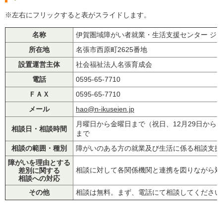
※左右にフリックすると表がスライドします。
名称
伊賀圏域障がい者就業・生活支援センター ジ
所在地
名張市西原町2625番地
設置運営主体
社会福祉法人名張育成会
電話
0595-65-7710
ＦＡＸ
0595-65-7710
メール
hao@n-ikuseien.jp
月曜日から金曜日まで（祝日、12月29日から1月
相談日・相談時間
まで
相談の範囲・種別
障がいのある方の就業及び生活に係る相談支援
障がいを理由とする
相談に対して各関係機関と連携を図りながら対
差別に関する
相談への対応
その他
相談は無料。まず、電話にて相談してください