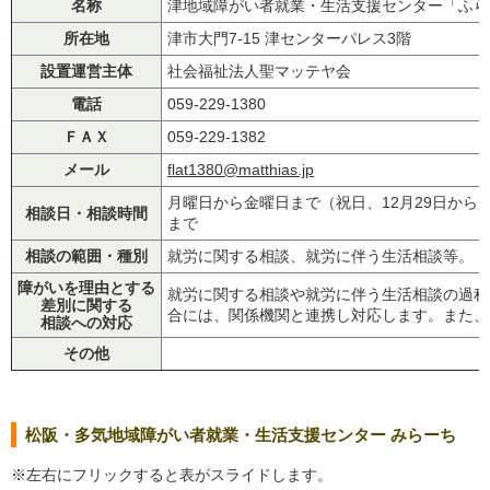
名称
津地域障がい者就業・生活支援センター「ふら
所在地
津市大門7-15 津センターパレス3階
設置運営主体
社会福祉法人聖マッテヤ会
電話
059-229-1380
ＦＡＸ
059-229-1382
メール
flat1380@matthias.jp
月曜日から金曜日まで（祝日、12月29日から1月
相談日・相談時間
まで
相談の範囲・種別
就労に関する相談、就労に伴う生活相談等。
障がいを理由とする
就労に関する相談や就労に伴う生活相談の過程
差別に関する
合には、関係機関と連携し対応します。また、
相談への対応
その他
松阪・多気地域障がい者就業・生活支援センター みらーち
※左右にフリックすると表がスライドします。