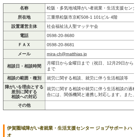
名称
松阪・多気地域障がい者就業・生活支援センタ
所在地
三重県松阪市京町508-1 101ビル 4階
設置運営主体
社会福祉法人聖マッテヤ会
電話
0598-20-8680
ＦＡＸ
0598-20-8681
メール
mira-ch@matthias.jp
月曜日から金曜日まで（祝日、12月29日から1月
相談日・相談時間
まで
相談の範囲・種別
就労に関する相談、就労に伴う生活相談等
障がいを理由とする
就労に関する相談や就労に伴う生活相談の過程
差別に関する
合には、関係機関と連携し対応します。また、
相談への対応
その他
伊賀圏域障がい者就業・生活支援センター ジョブサポートハ
オ