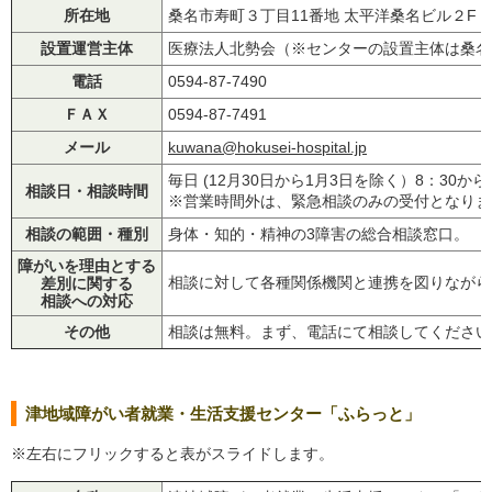
所在地
桑名市寿町３丁目11番地 太平洋桑名ビル２F
設置運営主体
医療法人北勢会（※センターの設置主体は桑名
電話
0594-87-7490
ＦＡＸ
0594-87-7491
メール
kuwana@hokusei-hospital.jp
毎日 (12月30日から1月3日を除く）8：30から
相談日・相談時間
※営業時間外は、緊急相談のみの受付となりま
相談の範囲・種別
身体・知的・精神の3障害の総合相談窓口。
障がいを理由とする
相談に対して各種関係機関と連携を図りながら
差別に関する
相談への対応
その他
相談は無料。まず、電話にて相談してください
津地域障がい者就業・生活支援センター「ふらっと」
※左右にフリックすると表がスライドします。