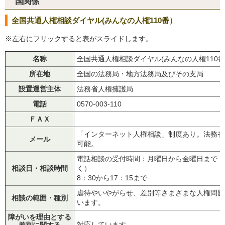
国関係
全国共通人権相談ダイヤル(みんなの人権110番）
※左右にフリックすると表がスライドします。
名称
全国共通人権相談ダイヤル(みんなの人権110
所在地
全国の法務局・地方法務局及びその支局
設置運営主体
法務省人権擁護局
電話
0570-003-110
ＦＡＸ
「インターネット人権相談」制度あり。法務省
メール
可能。
電話相談の受付時間：月曜日から金曜日まで（祝
相談日・相談時間
く）
8：30から17：15まで
虐待やいやがらせ、差別等さまざまな人権問題
相談の範囲・種別
います。
障がいを理由とする
対応しています。
差別に関する