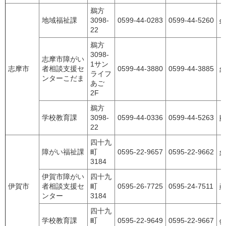
鵜方
地域福祉課
3098-
0599-44-0283
0599-44-5260
ch
22
鵜方
3098-
志摩市障がい
1サン
志摩市
者相談支援セ
0599-44-3880
0599-44-3885
s
ライフ
ンターこだま
あご
2F
鵜方
学校教育課
3098-
0599-44-0336
0599-44-5263
k
22
四十九
障がい福祉課
町
0595-22-9657
0595-22-9662
sh
3184
伊賀市障がい
四十九
伊賀市
者相談支援セ
町
0595-26-7725
0595-24-7511
i
ンター
3184
四十九
学校教育課
町
0595-22-9649
0595-22-9667
ga