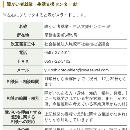
障がい者就業・生活支援センター 結
※左右にフリックすると表がスライドします。
名称
障がい者就業・生活支援センター 結
所在地
尾鷲市栄町5番5号
設置運営主体
社会福祉法人尾鷲市社会福祉協議会
電話
0597-37-4011
ＦＡＸ
0597-22-3402
メール
yui.oshigoto-shien@owasewel.com
月曜日から金曜日まで（祝日、12月29日から1月
相談日・相談時間
まで
障がいのある方（身体、知的、精神、発達、難
相談の範囲・種別
に一般就労されている方が対象。また、そのご
所、今後雇用を考えている事業所等からの相談
障がいを理由とする
上記相談の過程で差別に関する相談がなされた
差別に関する
りながら対応していきます。
相談への対応
その他
相談は無料。まずはお電話下さい。訪問・来所