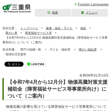
Foreign Languages
検索
メニュー
三重県公式ウェブ
サイト
現在位置：
トップページ
>
健康・福祉・子ども
>
福祉
>
障がい者
>
障害福祉サービス等
>
【令和7年4月から12月分】物価高騰対策支援補助金（障害福祉サービス等事
業所向け）について（ご案内）
担当所属：
県庁の組織一覧 >
子ども・福祉部 >
障がい福祉課
>
地域生活支援班
令和08年01月14日
【令和7年4月から12月分】物価高騰対策支援
補助金（障害福祉サービス等事業所向け）に
ついて（ご案内）
物価高騰の影響を受けている障害福祉サービス等事業所について