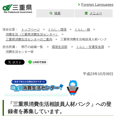
Foreign Languages
検索
メニュー
三重県公式ウェブ
サイト
現在位置：
トップページ
>
くらし・環境
>
くらし・税
>
消費生活（三重県消費生活センター）
>
三重県消費生活センターのご案内
>
三重県消費生活相談員人材バンク
担当所属：
県庁の組織一覧 >
環境生活部
>
くらし・交通安全課
>
消費生活センター班
平成23年10月08日
「三重県消費生活相談員人材バンク」への登
録者を募集しています。