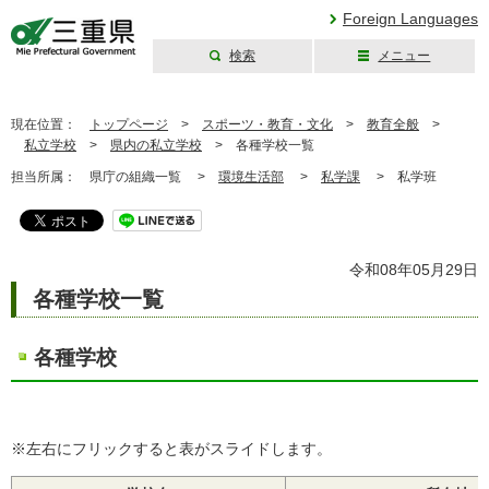
Foreign Languages
検索
メニュー
三重県公式ウェブ
サイト
現在位置：
トップページ
>
スポーツ・教育・文化
>
教育全般
>
私立学校
>
県内の私立学校
>
各種学校一覧
担当所属：
県庁の組織一覧 >
環境生活部
>
私学課
>
私学班
令和08年05月29日
各種学校一覧
各種学校
※左右にフリックすると表がスライドします。