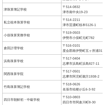
〒514-0832
津珠算簿記学校
津市南中央19-23
〒514-2211
私立椋本珠算学校
津市芸濃町椋本5126-1
〒519-0503
小俣珠算実務学校
伊勢市小俣町元町782
〒516-0101
倉田計理学校
度会郡南伊勢町五ヶ所浦3170
〒517-0404
浜島珠算学校
志摩市浜島町浜島827-11
〒517-0501
関西珠算学院
志摩市阿児町鵜方1938-2
〒518-0626
竹島珠算簿記学校
名張市桔梗が丘6-3-92
〒510-0803
四日市朝鮮初・中級学校
四日市市阿倉川町8-30