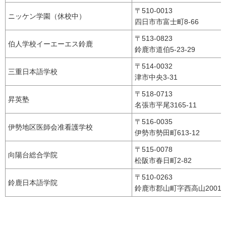
〒510-0013
ニッケン学園（休校中）
四日市市富士町8-66
〒513-0823
伯人学校イーエーエス鈴鹿
鈴鹿市道伯5-23-29
〒514-0032
三重日本語学校
津市中央3-31
〒518-0713
昇英塾
名張市平尾3165-11
〒516-0035
伊勢地区医師会准看護学校
伊勢市勢田町613-12
〒515-0078
向陽台総合学院
松阪市春日町2-82
〒510-0263
鈴鹿日本語学院
鈴鹿市郡山町字西高山2001番