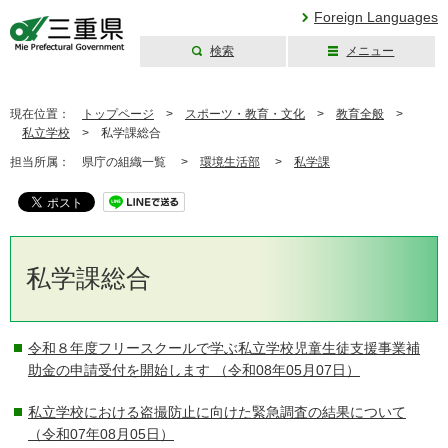
Foreign Languages
検索
メニュー
三重県公式ウェブ
サイト
現在位置：
トップページ
>
スポーツ・教育・文化
>
教育全般
>
私立学校
>
私学課総合
担当所属：
県庁の組織一覧 >
環境生活部
>
私学課
私学課総合
令和８年度フリースクールで学ぶ私立学校児童生徒支援事業補
助金の申請受付を開始します
（令和08年05月07日）
私立学校における盗撮防止に向けた緊急調査の結果について
（令和07年08月05日）