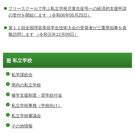
フリースクールで学ぶ私立学校児童生徒等への経済的支援申請
の受付を開始します
（令和06年05月25日）
第１１回全国理容美容学生技術大会の受賞者が三重県知事を表
敬訪問します
（令和元年12月09日）
私立学校
私学課総合
県内の私立学校
修学支援制度・奨学給付金
私立学校事務（学校向け）
私立学校審議会
その他情報