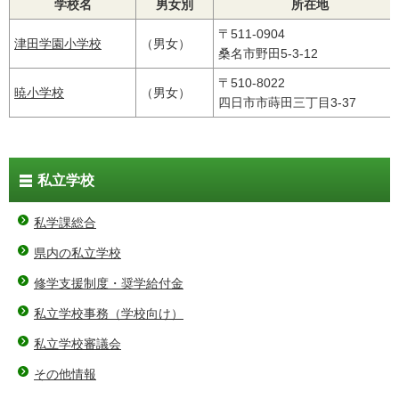
学校名
男女別
所在地
〒511-0904
津田学園小学校
（男女）
桑名市野田5-3-12
〒510-8022
暁小学校
（男女）
四日市市蒔田三丁目3-37
私立学校
私学課総合
県内の私立学校
修学支援制度・奨学給付金
私立学校事務（学校向け）
私立学校審議会
その他情報