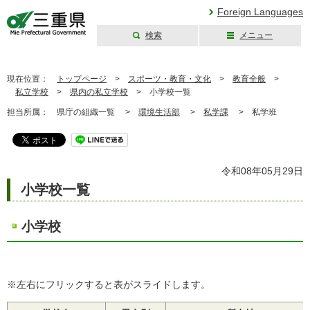
Foreign Languages
検索
メニュー
三重県公式ウェブ
サイト
現在位置：
トップページ
>
スポーツ・教育・文化
>
教育全般
>
私立学校
>
県内の私立学校
>
小学校一覧
担当所属：
県庁の組織一覧 >
環境生活部
>
私学課
>
私学班
令和08年05月29日
小学校一覧
小学校
※左右にフリックすると表がスライドします。