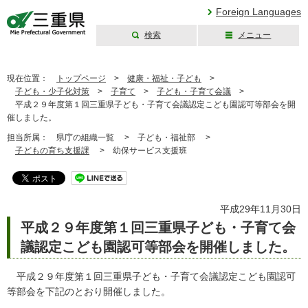
Foreign Languages
検索
メニュー
三重県公式ウェブ
サイト
現在位置：
トップページ
>
健康・福祉・子ども
>
子ども・少子化対策
>
子育て
>
子ども・子育て会議
>
平成２９年度第１回三重県子ども・子育て会議認定こども園認可等部会を開
催しました。
担当所属：
県庁の組織一覧 >
子ども・福祉部 >
子どもの育ち支援課
>
幼保サービス支援班
平成29年11月30日
平成２９年度第１回三重県子ども・子育て会
議認定こども園認可等部会を開催しました。
平成２９年度第１回三重県子ども・子育て会議認定こども園認可
等部会を下記のとおり開催しました。