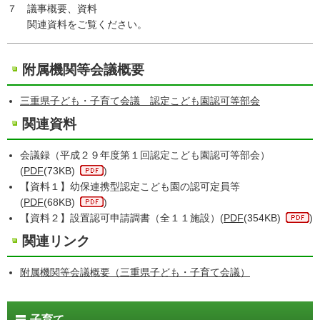
７ 議事概要、資料
関連資料をご覧ください。
附属機関等会議概要
三重県子ども・子育て会議 認定こども園認可等部会
関連資料
会議録（平成２９年度第１回認定こども園認可等部会）
(
PDF
(73KB)
)
【資料１】幼保連携型認定こども園の認可定員等
(
PDF
(68KB)
)
【資料２】設置認可申請調書（全１１施設）(
PDF
(354KB)
)
関連リンク
附属機関等会議概要（三重県子ども・子育て会議）
子育て