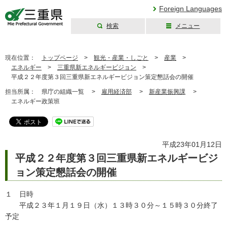
Foreign Languages
検索
メニュー
三重県公式ウェブ
サイト
現在位置：
トップページ
>
観光・産業・しごと
>
産業
>
エネルギー
>
三重県新エネルギービジョン
>
平成２２年度第３回三重県新エネルギービジョン策定懇話会の開催
担当所属：
県庁の組織一覧 >
雇用経済部
>
新産業振興課
>
エネルギー政策班
平成23年01月12日
平成２２年度第３回三重県新エネルギービジ
ョン策定懇話会の開催
１ 日時
平成２３年１月１９日（水）１３時３０分～１５時３０分終了
予定