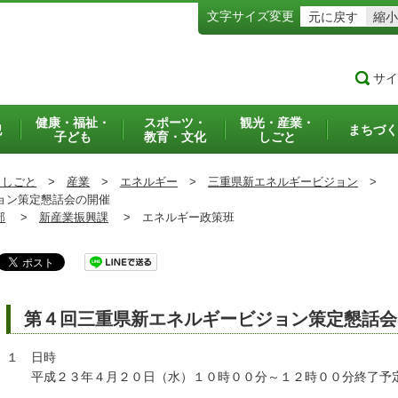
文字サイズ変更
元に戻す
縮小
サイ
健康・福祉・
スポーツ・
観光・産業・
犯
まちづく
子ども
教育・文化
しごと
・しごと
>
産業
>
エネルギー
>
三重県新エネルギービジョン
>
ョン策定懇話会の開催
部
>
新産業振興課
>
エネルギー政策班
第４回三重県新エネルギービジョン策定懇話会
１ 日時
平成２３年４月２０日（水）１０時００分～１２時００分終了予