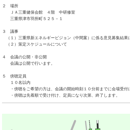
２ 場所
ＪＡ三重健保会館 ４階 中研修室
三重県津市羽所町５２５－１
３ 議事
（１）三重県新エネルギービジョン（中間案）に係る意見募集結果
（２）策定スケジュールについて
４ 会議の公開・非公開
会議は公開で行います。
５ 傍聴定員
１０名以内
・傍聴をご希望の方は、会議の開始時刻１０分前までに会場受付
・傍聴は先着順で受け付け、定員になり次第、終了します。