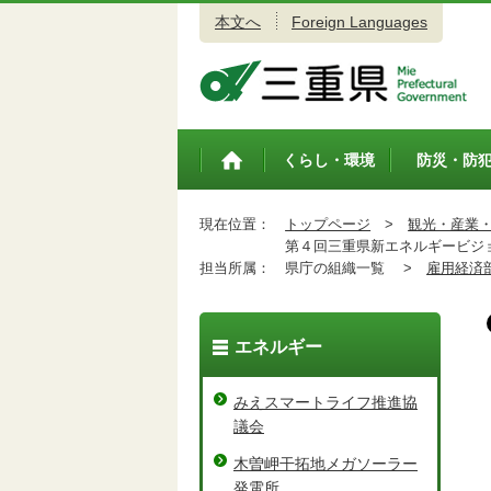
本文へ
Foreign Languages
三重県公式ウェブサイト
くらし・環境
防災・防
トップペ
ージ
現在位置：
トップページ
>
観光・産業
第４回三重県新エネルギービジ
担当所属：
県庁の組織一覧 >
雇用経済
エネルギー
みえスマートライフ推進協
議会
木曽岬干拓地メガソーラー
発電所