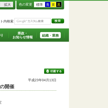
色の変更
拡大
標準
青
黄
黒
ト内検索
県政・
り
組織・業務
お知らせ情報
平成23年04月13日
の開催
印刷する
定