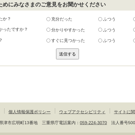
ためにみなさまのご意見をお聞かせください
たか？
充分だった
ふつう
かったですか？
分かりやすかった
ふつう
？
すぐに見つかった
ふつう
個人情報保護ポリシー
ウェブアクセシビリティ
サイトに関
 三重県津市広明町13番地 三重県庁電話案内：
059-224-3070
法人番号50000