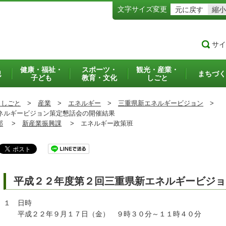
文字サイズ変更
元に戻す
縮小
サイ
健康・福祉・
スポーツ・
観光・産業・
犯
まちづく
子ども
教育・文化
しごと
・しごと
>
産業
>
エネルギー
>
三重県新エネルギービジョン
>
ネルギービジョン策定懇話会の開催結果
部
>
新産業振興課
>
エネルギー政策班
平成２２年度第２回三重県新エネルギービジョ
１ 日時
平成２２年９月１７日（金） ９時３０分～１１時４０分