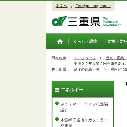
本文へ
Foreign Languages
三重県公式ウェブサイト
くらし・環境
防災・防
トップペ
ージ
現在位置：
トップページ
>
観光・産業
平成２２年度第２回三重県新エ
担当所属：
県庁の組織一覧 >
雇用経済
エネルギー
みえスマートライフ推進協
議会
木曽岬干拓地メガソーラー
発電所