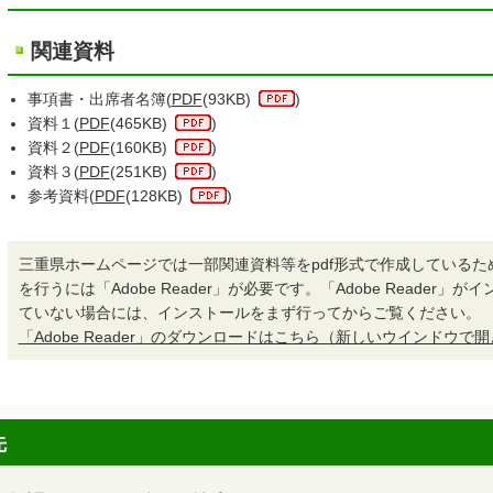
関連資料
事項書・出席者名簿(
PDF
(93KB)
)
資料１(
PDF
(465KB)
)
資料２(
PDF
(160KB)
)
資料３(
PDF
(251KB)
)
参考資料(
PDF
(128KB)
)
三重県ホームページでは一部関連資料等をpdf形式で作成しているた
を行うには「Adobe Reader」が必要です。「Adobe Reader」
ていない場合には、インストールをまず行ってからご覧ください。
「Adobe Reader」のダウンロードはこちら（新しいウインドウで
先