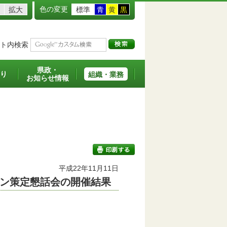
色の変更
拡大
標準
青
黄
黒
ト内検索
県政・
り
組織・業務
お知らせ情報
平成22年11月11日
ン策定懇話会の開催結果
印刷する