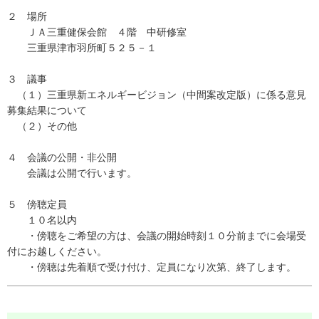
２ 場所
ＪＡ三重健保会館 ４階 中研修室
三重県津市羽所町５２５－１
３ 議事
（１）三重県新エネルギービジョン（中間案改定版）に係る意見
募集結果について
（２）その他
４ 会議の公開・非公開
会議は公開で行います。
５ 傍聴定員
１０名以内
・傍聴をご希望の方は、会議の開始時刻１０分前までに会場受
付にお越しください。
・傍聴は先着順で受け付け、定員になり次第、終了します。