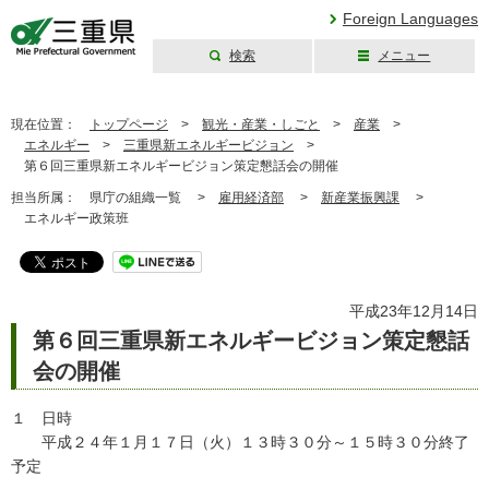
Foreign Languages
検索
メニュー
三重県公式ウェブ
サイト
現在位置：
トップページ
>
観光・産業・しごと
>
産業
>
エネルギー
>
三重県新エネルギービジョン
>
第６回三重県新エネルギービジョン策定懇話会の開催
担当所属：
県庁の組織一覧 >
雇用経済部
>
新産業振興課
>
エネルギー政策班
平成23年12月14日
第６回三重県新エネルギービジョン策定懇話
会の開催
１ 日時
平成２４年１月１７日（火）１３時３０分～１５時３０分終了
予定