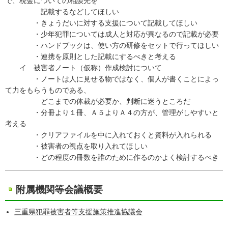
で、税金についての相談先を
記載するなどしてほしい
・きょうだいに対する支援について記載してほしい
・少年犯罪については成人と対応が異なるので記載が必要
・ハンドブックは、使い方の研修をセットで行ってほしい
・連携を原則とした記載にするべきと考える
イ 被害者ノート（仮称）作成検討について
・ノートは人に見せる物ではなく、個人が書くことによっ
て力をもらうものである、
どこまでの体裁が必要か、判断に迷うところだ
・分冊より１冊、Ａ５よりＡ４の方が、管理がしやすいと
考える
・クリアファイルを中に入れておくと資料が入れられる
・被害者の視点を取り入れてほしい
・どの程度の冊数を誰のために作るのかよく検討するべき
附属機関等会議概要
三重県犯罪被害者等支援施策推進協議会