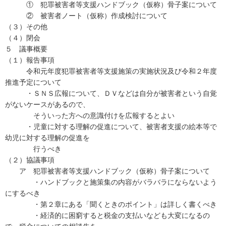
① 犯罪被害者等支援ハンドブック（仮称）骨子案について
② 被害者ノート（仮称）作成検討について
（３）その他
（４）閉会
５ 議事概要
（１）報告事項
令和元年度犯罪被害者等支援施策の実施状況及び令和２年度
推進予定について
・ＳＮＳ広報について、ＤＶなどは自分が被害者という自覚
がないケースがあるので、
そういった方への意識付けを広報するとよい
・児童に対する理解の促進について、被害者支援の絵本等で
幼児に対する理解の促進を
行うべき
（２）協議事項
ア 犯罪被害者等支援ハンドブック（仮称）骨子案について
・ハンドブックと施策集の内容がバラバラにならないよう
にするべき
・第２章にある「聞くときのポイント」は詳しく書くべき
・経済的に困窮すると税金の支払いなども大変になるの