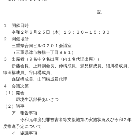
記
１ 開催日時
令和２年６月２５日（木）１３：３０～１５：３０
２ 開催場所
三重県合同ビルＧ２０１会議室
（三重県津市桜橋一丁目８９１）
３ 出席者（９名中９名出席〈内１名代理出席〉）
伊藤会長、上野副会長、仲構成員、鷲見構成員、細川構成員、
織田構成員、谷口構成員、
森阪構成員、山門構成員代理
４ 会議次第
（１）開会
環境生活部長あいさつ
（２）議事
ア 報告事項
令和元年度犯罪被害者等支援施策の実施状況及び令和２年
度推進予定について
イ 協議事項