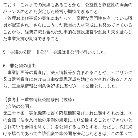
ており、これまでの実績もあることから、公益性と収益性の両面の
バランスのとれた安定した経営が期待できること。
・管理および事業の実施にあたって、高度な専門性を有している職
員が配置され、さらにこうした職員の人材育成にも努めてきている
ことから、経費節減も含めた効率的な施設運営や創意工夫を凝らし
た事業実施が期待できること。
5 会議の公開・非公開 会議は非公開で行いました。
6 非公開の理由
事業計画等の審査は、法人情報等が含まれることや、ヒアリング
又は選考審査における自由な意思形成を妨げるおそれがあることか
ら、三重県情報公開条例27条に基づき、非公開としました。
【参考】三重県情報公開条例（抜粋）
（会議の公開）
第二十七条 実施機関に置く附属機関及びこれに類するものは、そ
の会議（法令又は他の条例の規定により公開することができないと
されている会議を除く。）を公開するものとする。ただし、次に掲
げる場合であって当該会議で非公開を決定したときは、この限りで