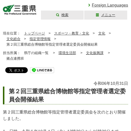
Foreign Languages
検索
メニュー
三重県公式ウェブ
サイト
現在位置：
トップページ
>
スポーツ・教育・文化
>
文化
>
文化総合
>
指定管理情報
>
第２回三重県総合博物館等指定管理者選定委員会開催結果
担当所属：
県庁の組織一覧 >
環境生活部
>
文化振興課
>
拠点連携班
令和06年10月31日
第２回三重県総合博物館等指定管理者選定委
員会開催結果
第２回三重県総合博物館等指定管理者選定委員会を次のとおり開催
しました。