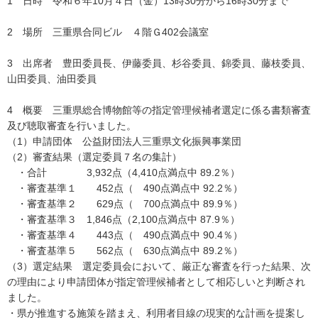
1 日時 令和６年10月４日（金）13時30分から16時30分まで
2 場所 三重県合同ビル ４階Ｇ402会議室
3 出席者 豊田委員長、伊藤委員、杉谷委員、錦委員、藤枝委員、
山田委員、油田委員
4 概要 三重県総合博物館等の指定管理候補者選定に係る書類審査
及び聴取審査を行いました。
（1）申請団体 公益財団法人三重県文化振興事業団
（2）審査結果（選定委員７名の集計）
・合計 3,932点（4,410点満点中 89.2％）
・審査基準１ 452点（ 490点満点中 92.2％）
・審査基準２ 629点（ 700点満点中 89.9％）
・審査基準３ 1,846点（2,100点満点中 87.9％）
・審査基準４ 443点（ 490点満点中 90.4％）
・審査基準５ 562点（ 630点満点中 89.2％）
（3）選定結果 選定委員会において、厳正な審査を行った結果、次
の理由により申請団体が指定管理候補者として相応しいと判断され
ました。
・県が推進する施策を踏まえ、利用者目線の現実的な計画を提案し