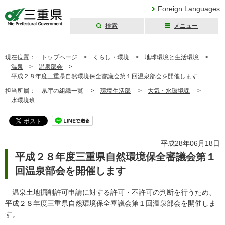
Foreign Languages
検索
メニュー
三重県公式ウェブ
サイト
現在位置：
トップページ
>
くらし・環境
>
地球環境と生活環境
>
温泉
>
温泉部会
>
平成２８年度三重県自然環境保全審議会第１回温泉部会を開催します
担当所属：
県庁の組織一覧 >
環境生活部
>
大気・水環境課
>
水環境班
平成28年06月18日
平成２８年度三重県自然環境保全審議会第１
回温泉部会を開催します
温泉土地掘削許可申請に対する許可・不許可の判断を行うため、
平成２８年度三重県自然環境保全審議会第１回温泉部会を開催しま
す。