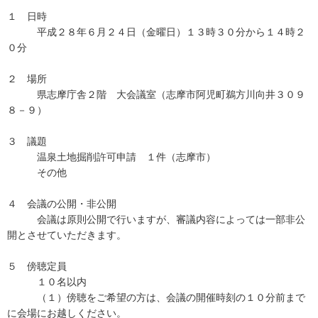
１ 日時
平成２８年６月２４日（金曜日）１３時３０分から１４時２
０分
２ 場所
県志摩庁舎２階 大会議室（志摩市阿児町鵜方川向井３０９
８－９）
３ 議題
温泉土地掘削許可申請 １件（志摩市）
その他
４ 会議の公開・非公開
会議は原則公開で行いますが、審議内容によっては一部非公
開とさせていただきます。
５ 傍聴定員
１０名以内
（１）傍聴をご希望の方は、会議の開催時刻の１０分前まで
に会場にお越しください。