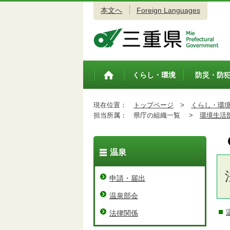
本文へ
Foreign Languages
三重県公式ウェブサイト
くらし・環境
防災・防
トップペ
ージ
現在位置：
トップページ
>
くらし・環
担当所属：
県庁の組織一覧 >
環境生活
温泉
申請・届出
温泉部会
法律関係