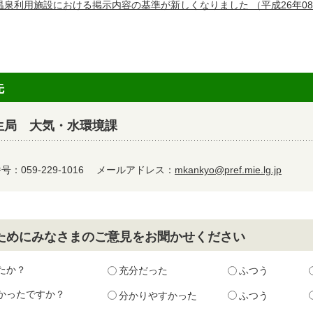
温泉利用施設における掲示内容の基準が新しくなりました
（平成26年0
先
生局 大気・水環境課
：059-229-1016
メールアドレス：
mkankyo@pref.mie.lg.jp
ためにみなさまのご意見をお聞かせください
たか？
充分だった
ふつう
かったですか？
分かりやすかった
ふつう