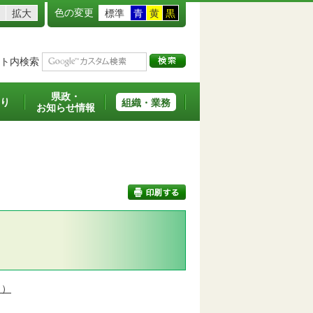
色の変更
拡大
標準
青
黄
黒
ト内検索
県政・
り
組織・業務
お知らせ情報
印刷する
日）