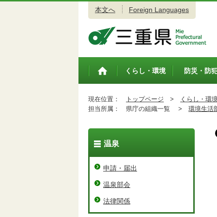
本文へ
Foreign Languages
三重県公式ウェブサイト
くらし・環境
防災・防
トップペ
ージ
現在位置：
トップページ
>
くらし・環
担当所属：
県庁の組織一覧 >
環境生活
温泉
申請・届出
温泉部会
法律関係