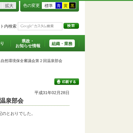
色の変更
拡大
標準
青
黄
黒
ト内検索
県政・
り
組織・業務
お知らせ情報
自然環境保全審議会第２回温泉部会
平成31年02月28日
温泉部会
印刷する
記のとおりでした。