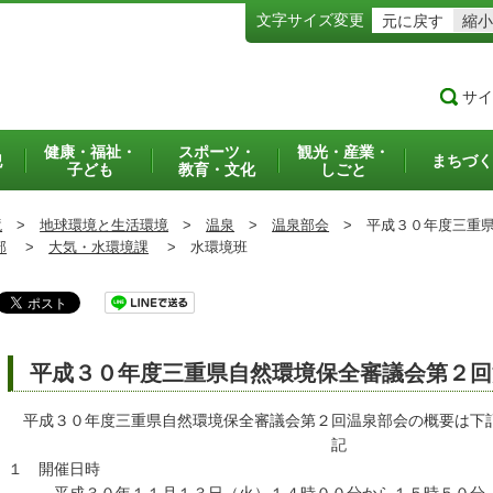
文字サイズ変更
元に戻す
縮小
サイ
健康・福祉・
スポーツ・
観光・産業・
犯
まちづく
子ども
教育・文化
しごと
境
>
地球環境と生活環境
>
温泉
>
温泉部会
>
平成３０年度三重県
部
>
大気・水環境課
>
水環境班
平成３０年度三重県自然環境保全審議会第２回
平成３０年度三重県自然環境保全審議会第２回温泉部会の概要は下
記
１ 開催日時