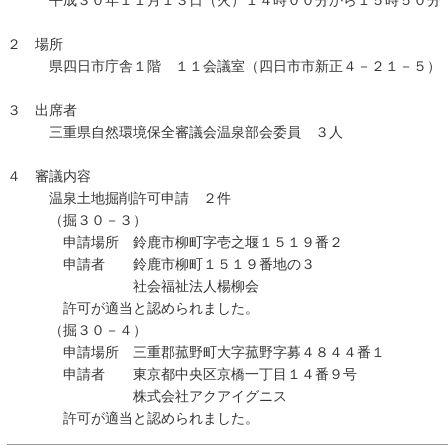
平成３０年１１月１３日（火）１４時００分から１５時５０分
２ 場所
県四日市庁舎１階 １１会議室（四日市市新正４－２１－５）
３ 出席者
三重県自然環境保全審議会温泉部会委員 ３人
４ 審議内容
温泉土地掘削許可申請 ２件
（掘３０－３）
申請場所 鈴鹿市柳町字壱之堰１５１９番２
申請者 鈴鹿市柳町１５１９番地の３
社会福祉法人楊柳会
許可が適当と認められました。
（掘３０－４）
申請場所 三重郡菰野町大字菰野字募４８４４番１
申請者 東京都中央区京橋一丁目１４番９号
株式会社アクアイグニス
許可が適当と認められました。