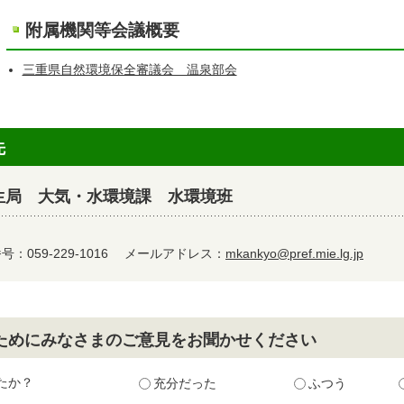
附属機関等会議概要
三重県自然環境保全審議会 温泉部会
先
生局 大気・水環境課 水環境班
：059-229-1016
メールアドレス：
mkankyo@pref.mie.lg.jp
ためにみなさまのご意見をお聞かせください
たか？
充分だった
ふつう