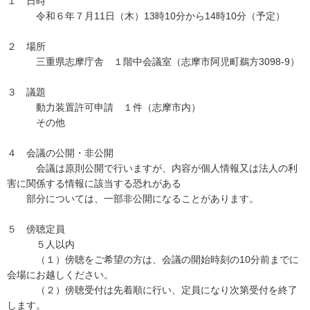
１ 日時
令和６年７月11日（木）13時10分から14時10分（予定）
２ 場所
三重県志摩庁舎 １階中会議室（志摩市阿児町鵜方3098-9）
３ 議題
動力装置許可申請 １件（志摩市内）
その他
４ 会議の公開・非公開
会議は原則公開で行いますが、内容が個人情報又は法人の利
害に関係する情報に該当する恐れがある
部分については、一部非公開になることがあります。
５ 傍聴定員
５人以内
（１）傍聴をご希望の方は、会議の開始時刻の10分前までに
会場にお越しください。
（２）傍聴受付は先着順に行い、定員になり次第受付を終了
します。