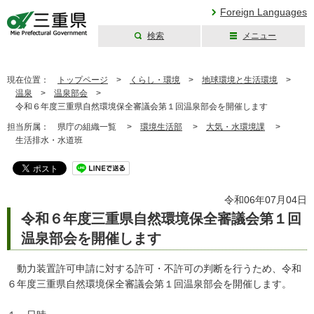
Foreign Languages
検索
メニュー
三重県公式ウェブ
サイト
現在位置：
トップページ
>
くらし・環境
>
地球環境と生活環境
>
温泉
>
温泉部会
>
令和６年度三重県自然環境保全審議会第１回温泉部会を開催します
担当所属：
県庁の組織一覧 >
環境生活部
>
大気・水環境課
>
生活排水・水道班
令和06年07月04日
令和６年度三重県自然環境保全審議会第１回
温泉部会を開催します
動力装置許可申請に対する許可・不許可の判断を行うため、令和
６年度三重県自然環境保全審議会第１回温泉部会を開催します。