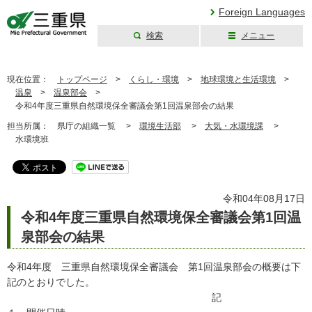
Foreign Languages
検索
メニュー
三重県公式ウェブ
サイト
現在位置：
トップページ
>
くらし・環境
>
地球環境と生活環境
>
温泉
>
温泉部会
>
令和4年度三重県自然環境保全審議会第1回温泉部会の結果
担当所属：
県庁の組織一覧 >
環境生活部
>
大気・水環境課
>
水環境班
令和04年08月17日
令和4年度三重県自然環境保全審議会第1回温
泉部会の結果
令和4年度 三重県自然環境保全審議会 第1回温泉部会の概要は下
記のとおりでした。
記