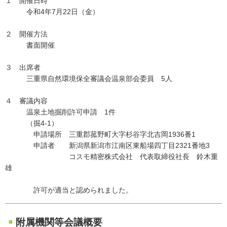
１ 開催日時
令和4年7月22日（金）
２ 開催方法
書面開催
３ 出席者
三重県自然環境保全審議会温泉部会委員 5人
４ 審議内容
温泉土地掘削許可申請 1件
（掘4-1）
申請場所 三重郡菰野町大字杉谷字北吉岡1936番1
申請者 新潟県新潟市江南区東船場四丁目2321番地3
コスモ精密株式会社 代表取締役社長 鈴木重
雄
許可が適当と認められました。
附属機関等会議概要