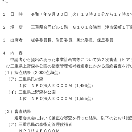
た。
１ 日 時 令和７年９月３０日（火）１３時３０分から１７時ま
２ 場 所 三重県合同ビル１階 Ｇ１０１会議室（津市栄町１丁
３ 出席者 板谷委員長、岩田委員、川北委員、保黒委員
４ 内 容
申請者から提出のあった事業計画書等について第２次審査（ヒアリ
び三重県上野森林公園の指定管理候補者選定にかかる最終審査を行
（１）採点結果（2,000点満点）
（ア）三重県民の森
１位 ＮＰＯ法人ＥＣＣＯＭ（1,496点）
（イ）三重県上野森林公園
１位 ＮＰＯ法人ＥＣＣＯＭ（1,555点）
（２）審査結果
選定委員会において厳正な審査を行った結果、以下のとおり指定
（ア）三重県民の森指定管理候補者
ＮＰＯ法人ＥＣＣＯＭ