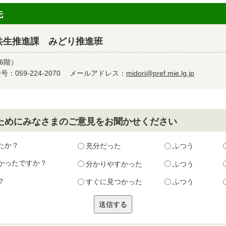
先
共生推進課 みどり推進班
6階）
：059-224-2070
メールアドレス：
midori@pref.mie.lg.jp
ためにみなさまのご意見をお聞かせください
たか？
充分だった
ふつう
かったですか？
分かりやすかった
ふつう
？
すぐに見つかった
ふつう