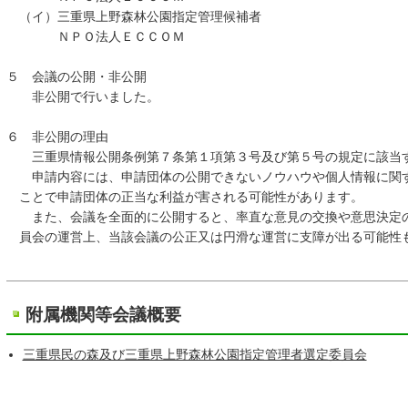
（イ）三重県上野森林公園指定管理候補者
ＮＰＯ法人ＥＣＣＯＭ
５ 会議の公開・非公開
非公開で行いました。
６ 非公開の理由
三重県情報公開条例第７条第１項第３号及び第５号の規定に該当
申請内容には、申請団体の公開できないノウハウや個人情報に関す
ことで申請団体の正当な利益が害される可能性があります。
また、会議を全面的に公開すると、率直な意見の交換や意思決定の
員会の運営上、当該会議の公正又は円滑な運営に支障が出る可能性
附属機関等会議概要
三重県民の森及び三重県上野森林公園指定管理者選定委員会