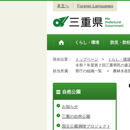
本文へ
Foreign Languages
三重県公式ウェブサイト
くらし・環境
防災・防
トップペ
ージ
現在位置：
トップページ
>
くらし・環
令和７年度第２回三重県民の森及
担当所属：
県庁の組織一覧 >
農林水産
自然公園
お知らせ
三重の自然公園
国立公園満喫プロジェクト