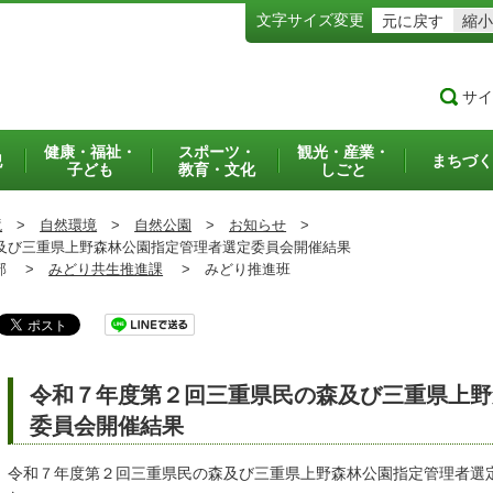
文字サイズ変更
元に戻す
縮小
サイ
健康・福祉・
スポーツ・
観光・産業・
犯
まちづく
子ども
教育・文化
しごと
境
>
自然環境
>
自然公園
>
お知らせ
>
び三重県上野森林公園指定管理者選定委員会開催結果
部 >
みどり共生推進課
>
みどり推進班
令和７年度第２回三重県民の森及び三重県上野
委員会開催結果
令和７年度第２回三重県民の森及び三重県上野森林公園指定管理者選