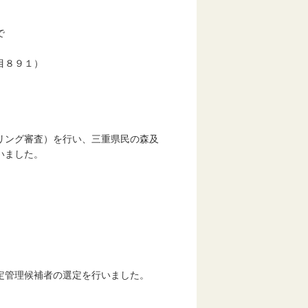
で
目８９１）
ング審査）を行い、三重県民の森及
いました。
管理候補者の選定を行いました。