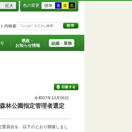
色の変更
拡大
標準
青
黄
黒
ト内検索
県政・
り
組織・業務
お知らせ情報
令和07年10月06日
森林公園指定管理者選定
印刷する
定委員会を、以下のとおり開催しまし