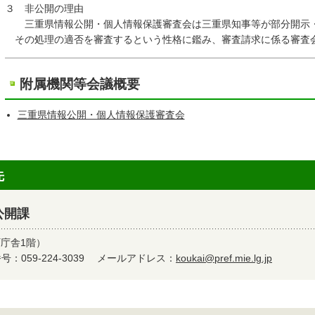
３ 非公開の理由
三重県情報公開・個人情報保護審査会は三重県知事等が部分開示・
その処理の適否を審査するという性格に鑑み、審査請求に係る審査
附属機関等会議概要
三重県情報公開・個人情報保護審査会
先
公開課
町庁舎1階）
：059-224-3039
メールアドレス：
koukai@pref.mie.lg.jp