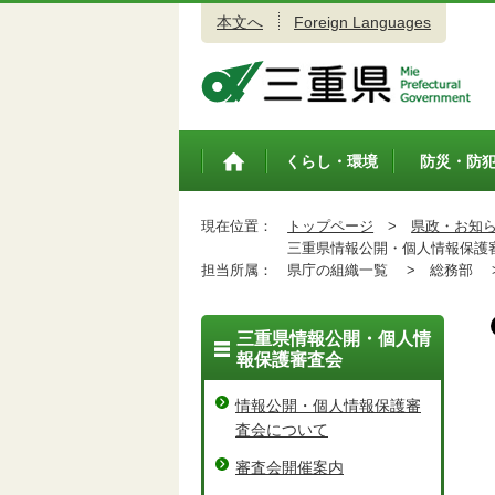
本文へ
Foreign Languages
三重県公式ウェブサイト
くらし・環境
防災・防
トップペ
ージ
現在位置：
トップページ
>
県政・お知
三重県情報公開・個人情報保護審
担当所属：
県庁の組織一覧 >
総務部 
三重県情報公開・個人情
報保護審査会
情報公開・個人情報保護審
査会について
審査会開催案内