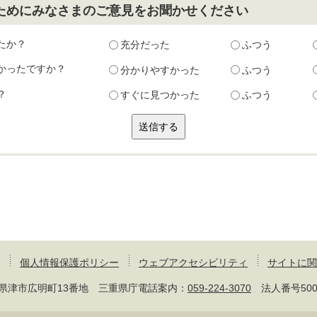
ためにみなさまのご意見をお聞かせください
たか？
充分だった
ふつう
かったですか？
分かりやすかった
ふつう
？
すぐに見つかった
ふつう
個人情報保護ポリシー
ウェブアクセシビリティ
サイトに関
 三重県津市広明町13番地 三重県庁電話案内：
059-224-3070
法人番号50000