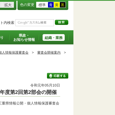
色の変更
拡大
標準
青
黄
黒
ト内検索
県政・
り
組織・業務
お知らせ情報
個人情報保護審査会
>
審査会開催案内
>
令和元年05月10日
年度第2回第2部会の開催
印刷する
三重県情報公開・個人情報保護審査会