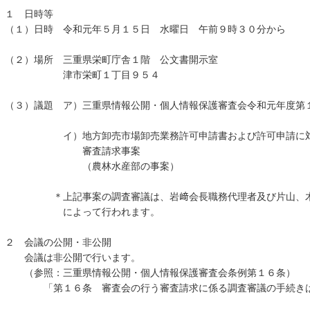
１ 日時等
（１）日時 令和元年５月１５日 水曜日 午前９時３０分から
（２）場所 三重県栄町庁舎１階 公文書開示室
津市栄町１丁目９５４
（３）議題 ア）三重県情報公開・個人情報保護審査会令和元年度第
イ）地方卸売市場卸売業務許可申請書および許可申請に対す
審査請求事案
（農林水産部の事案）
＊上記事案の調査審議は、岩﨑会長職務代理者及び片山、木村
によって行われます。
２ 会議の公開・非公開
会議は非公開で行います。
（参照：三重県情報公開・個人情報保護審査会条例第１６条）
「第１６条 審査会の行う審査請求に係る調査審議の手続きは