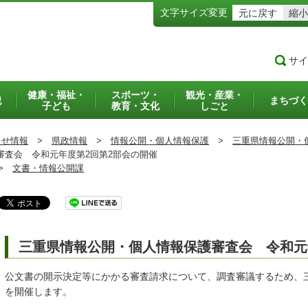
文字サイズ変更
元に戻す
縮小
サイ
健康・福祉・
スポーツ・
観光・産業・
犯
まちづく
子ども
教育・文化
しごと
らせ情報
>
県政情報
>
情報公開・個人情報保護
>
三重県情報公開・
査会 令和元年度第2回第2部会の開催
>
文書・情報公開課
三重県情報公開・個人情報保護審査会 令和元
公文書の開示決定等にかかる審査請求について、調査審議するため、
を開催します。