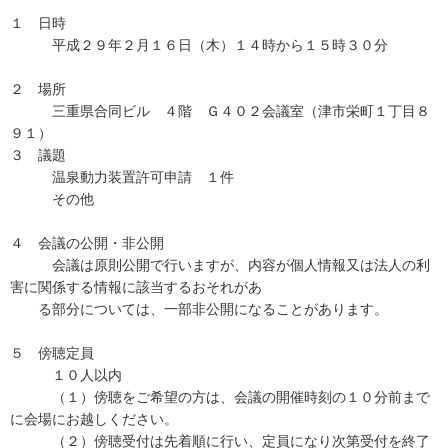
１ 日時
平成２９年２月１６日（木）１４時から１５時３０分
２ 場所
三重県合同ビル ４階 Ｇ４０２会議室（津市栄町１丁目８
９１）
３ 議題
温泉動力装置許可申請 １件
その他
４ 会議の公開・非公開
会議は原則公開で行いますが、内容が個人情報又は法人の利
害に関係する情報に該当するおそれがあ
る部分については、一部非公開になることがあります。
５ 傍聴定員
１０人以内
（１）傍聴をご希望の方は、会議の開催時刻の１０分前まで
に会場にお越しください。
（２）傍聴受付は先着順に行い、定員になり次第受付を終了