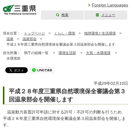
Foreign Languages
検索
メニュー
三重県公式ウェブ
サイト
現在位置：
トップページ
>
くらし・環境
>
地球環境と生活環境
>
温泉
>
温泉部会
>
平成２８年度三重県自然環境保全審議会第３回温泉部会を開催します
担当所属：
県庁の組織一覧 >
環境生活部
>
大気・水環境課
>
水環境班
平成29年02月10日
平成２８年度三重県自然環境保全審議会第３
回温泉部会を開催します
温泉動力装置許可申請に対する許可・不許可の判断を行うため、
平成２８年度三重県自然環境保全審議会第３回温泉部会を開催しま
す。