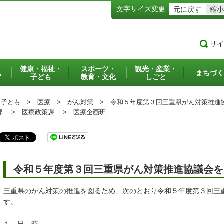
文字サイズ変更
元に戻す
縮小
サイ
健康・福祉・
スポーツ・
観光・産業・
犯
まちづく
子ども
教育・文化
しごと
・子ども
>
医療
>
がん対策
>
令和５年度第３回三重県がん対策推進
部
>
医療政策課
>
医療企画班
令和５年度第３回三重県がん対策推進協議会を
三重県のがん対策の推進を図るため、次のとおり令和５年度第３回三
す。