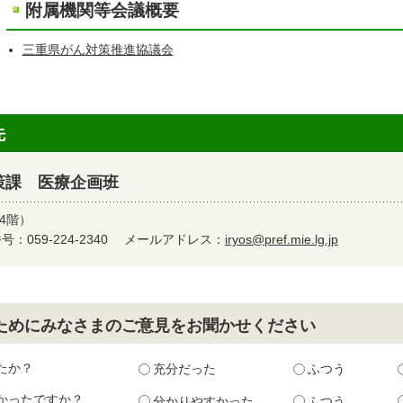
附属機関等会議概要
三重県がん対策推進協議会
先
策課 医療企画班
4階）
：059-224-2340
メールアドレス：
iryos@pref.mie.lg.jp
ためにみなさまのご意見をお聞かせください
たか？
充分だった
ふつう
かったですか？
分かりやすかった
ふつう