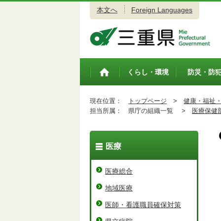
本文へ
Foreign Languages
三重県公式ウェブサイト
くらし・環境
防災・防
トップペ
ージ
現在位置：
トップページ
>
健康・福祉
担当所属：
県庁の組織一覧 >
医療保健
医療
医療総合
地域医療
医師・看護職員確保対策