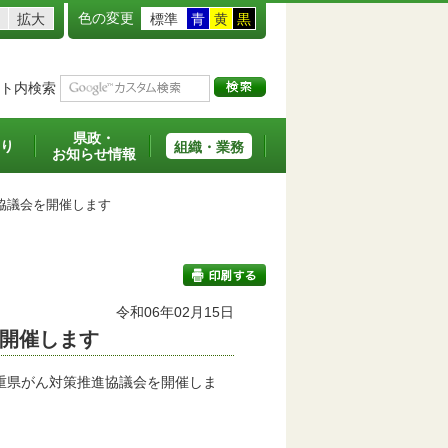
色の変更
拡大
標準
青
黄
黒
ト内検索
県政・
り
組織・業務
お知らせ情報
協議会を開催します
令和06年02月15日
開催します
印刷する
重県がん対策推進協議会を開催しま