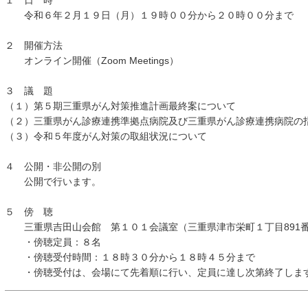
１ 日 時
令和６年２月１９日（月）１９時００分から２０時００分まで
２ 開催方法
オンライン開催（Zoom Meetings）
３ 議 題
（１）第５期三重県がん対策推進計画最終案について
（２）三重県がん診療連携準拠点病院及び三重県がん診療連携病院の
（３）令和５年度がん対策の取組状況について
４ 公開・非公開の別
公開で行います。
５ 傍 聴
三重県吉田山会館 第１０１会議室（三重県津市栄町１丁目891番
・傍聴定員：８名
・傍聴受付時間：１８時３０分から１８時４５分まで
・傍聴受付は、会場にて先着順に行い、定員に達し次第終了しま