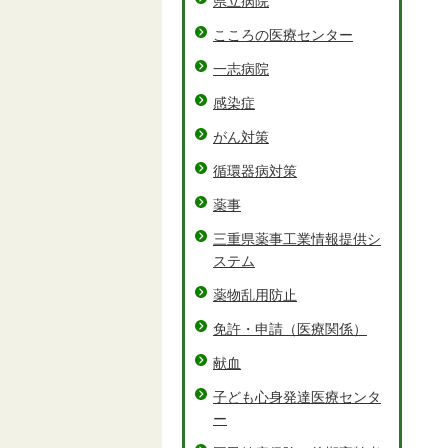
県立病院
こころの医療センター
一志病院
感染症
がん対策
循環器病対策
薬事
三重県薬事工業情報提供シ
ステム
薬物乱用防止
免許・申請（医療関係）
献血
子ども心身発達医療センタ
ー