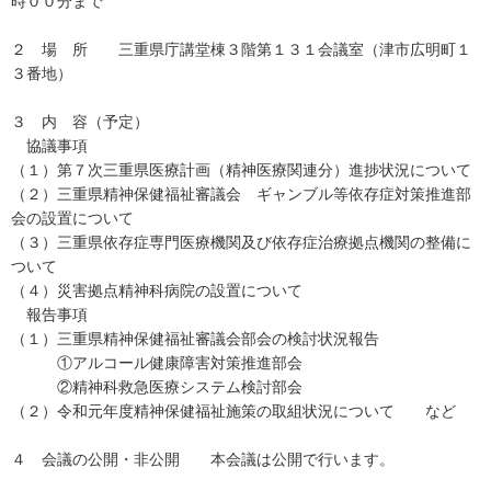
時００分まで
２ 場 所 三重県庁講堂棟３階第１３１会議室（津市広明町１
３番地）
３ 内 容（予定）
協議事項
（１）第７次三重県医療計画（精神医療関連分）進捗状況について
（２）三重県精神保健福祉審議会 ギャンブル等依存症対策推進部
会の設置について
（３）三重県依存症専門医療機関及び依存症治療拠点機関の整備に
ついて
（４）災害拠点精神科病院の設置について
報告事項
（１）三重県精神保健福祉審議会部会の検討状況報告
①アルコール健康障害対策推進部会
②精神科救急医療システム検討部会
（２）令和元年度精神保健福祉施策の取組状況について など
４ 会議の公開・非公開 本会議は公開で行います。