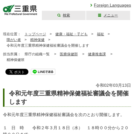
Foreign Languages
検索
メニュー
三重県公式ウェブ
サイト
現在位置：
トップページ
>
健康・福祉・子ども
>
福祉
>
障がい者
>
精神保健
>
令和元年度三重県精神保健福祉審議会を開催します
担当所属：
県庁の組織一覧 >
医療保健部
>
健康推進課
>
精神保健班
令和02年03月13日
令和元年度三重県精神保健福祉審議会を開催
します
令和元年度三重県精神保健福祉審議会を次のとおり開催します。
１ 日 時 令和２年３月１８日（水） １８時００分から２０