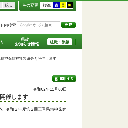
色の変更
拡大
標準
青
黄
黒
ト内検索
県政・
り
組織・業務
お知らせ情報
精神保健福祉審議会を開催します
令和02年11月03日
開催します
印刷する
め、令和２年度第２回三重県精神保健