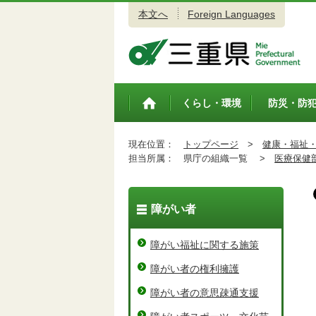
本文へ
Foreign Languages
三重県公式ウェブサイト
くらし・環境
防災・防
トップペ
ージ
現在位置：
トップページ
>
健康・福祉
担当所属：
県庁の組織一覧 >
医療保健
障がい者
障がい福祉に関する施策
障がい者の権利擁護
障がい者の意思疎通支援