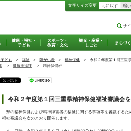
文字サイズ変更
元に戻す
縮小
サイ
健康・福祉・
スポーツ・
観光・産業・
犯
まちづく
子ども
教育・文化
しごと
・子ども
>
福祉
>
障がい者
>
精神保健
>
令和２年度第１回三重県
部
>
健康推進課
>
精神保健班
令和２年度第１回三重県精神保健福祉審議会を
県の精神保健および精神障害者の福祉に関する事項等を審議するた
福祉審議会を次のとおり開催します。