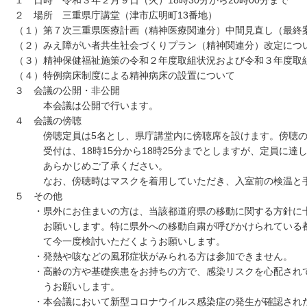
１ 日時 令和３年２月９日（火）18時30分から20時00分まで
２ 場所 三重県庁講堂（津市広明町13番地）
（１）第７次三重県医療計画（精神医療関連分）中間見直し（最終
（２）みえ障がい者共生社会づくりプラン（精神関連分）改定につ
（３）精神保健福祉施策の令和２年度取組状況および令和３年度取
（４）特例病床制度による精神病床の設置について
３ 会議の公開・非公開
本会議は公開で行います。
４ 会議の傍聴
傍聴定員は5名とし、県庁講堂内に傍聴席を設けます。傍聴の受
受付は、18時15分から18時25分までとしますが、定員に達し
あらかじめご了承ください。
なお、傍聴時はマスクを着用していただき、入室前の検温と手
５ その他
・県外にお住まいの方は、当該都道府県の移動に関する方針に十
お願いします。特に県外への移動自粛が呼びかけられている都
て今一度検討いただくようお願いします。
・発熱や咳などの風邪症状がみられる方は参加できません。
・高齢の方や基礎疾患をお持ちの方で、感染リスクを心配されて
うお願いします。
・本会議において新型コロナウイルス感染症の発生が確認された