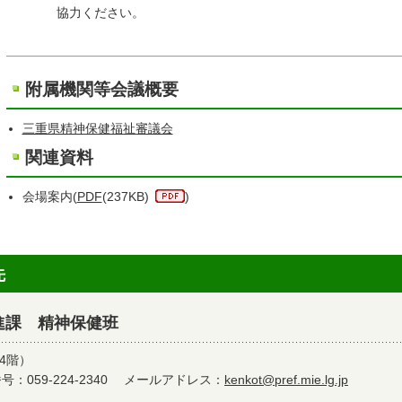
協力ください。
附属機関等会議概要
三重県精神保健福祉審議会
関連資料
会場案内(
PDF
(237KB)
)
先
進課 精神保健班
4階）
：059-224-2340
メールアドレス：
kenkot@pref.mie.lg.jp