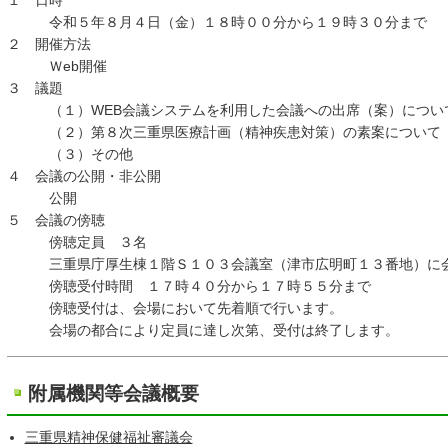
１ 日時
令和５年８月４日（金）１８時００分から１９時３０分まで
２ 開催方法
Ｗeb開催
３ 議題
（１）WEB会議システムを利用した会議への出席（案）につい
（２）第８次三重県医療計画（精神疾患対策）の素案について
（３）その他
４ 会議の公開・非公開
公開
５ 会議の傍聴
傍聴定員 ３名
三重県庁厚生棟１階Ｓ１０３会議室（津市広明町１３番地）に会
傍聴受付時間 １７時４０分から１７時５５分まで
傍聴受付は、会場において先着順で行います。
会場の都合により定員に達し次第、受付は終了します。
附属機関等会議概要
三重県精神保健福祉審議会