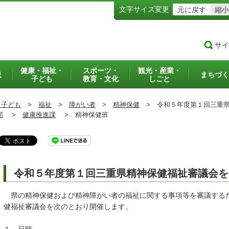
文字サイズ変更
元に戻す
縮小
サイ
健康・福祉・
スポーツ・
観光・産業・
犯
まちづく
子ども
教育・文化
しごと
・子ども
>
福祉
>
障がい者
>
精神保健
>
令和５年度第１回三重県
部
>
健康推進課
>
精神保健班
令和５年度第１回三重県精神保健福祉審議会を
県の精神保健および精神障がい者の福祉に関する事項等を審議する
健福祉審議会を次のとおり開催します。