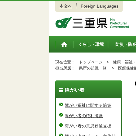
本文へ
Foreign Languages
三重県公式ウェブサイト
くらし・環境
防災・防
トップペ
ージ
現在位置：
トップページ
>
健康・福祉
担当所属：
県庁の組織一覧 >
医療保健
障がい者
障がい福祉に関する施策
障がい者の権利擁護
障がい者の意思疎通支援