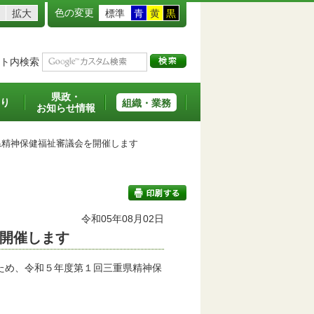
色の変更
拡大
標準
青
黄
黒
ト内検索
県政・
り
組織・業務
お知らせ情報
精神保健福祉審議会を開催します
令和05年08月02日
開催します
印刷する
ため、令和５年度第１回三重県精神保