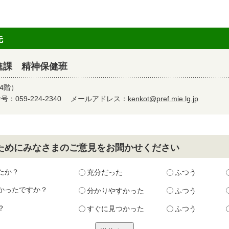
先
進課 精神保健班
4階）
：059-224-2340
メールアドレス：
kenkot@pref.mie.lg.jp
ためにみなさまのご意見をお聞かせください
たか？
充分だった
ふつう
かったですか？
分かりやすかった
ふつう
？
すぐに見つかった
ふつう