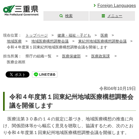
Foreign Languages
検索
メニュー
三重県公式ウェブ
サイト
現在位置：
トップページ
>
健康・福祉・子ども
>
医療
>
地域医療
>
地域医療構想調整会議
>
東紀州地域医療構想調整会議
>
令和４年度第１回東紀州地域医療構想調整会議を開催します
担当所属：
県庁の組織一覧 >
医療保健部
>
医療政策課
>
医療企画班
令和04年10月19日
令和４年度第１回東紀州地域医療構想調整会
議を開催します
医療法第３０条の１４の規定に基づき、地域医療構想の推進に向
け、関係団体等から幅広く意見を聴取し、協議するため、次のとお
り令和４年度第１回東紀州地域医療構想調整会議を開催します。