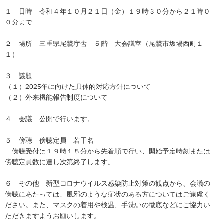
１ 日時 令和４年１０月２１日（金）１９時３０分から２１時０
０分まで
２ 場所 三重県尾鷲庁舎 ５階 大会議室（尾鷲市坂場西町１－
１）
３ 議題
（１）2025年に向けた具体的対応方針について
（２）外来機能報告制度について
４ 会議 公開で行います。
５ 傍聴 傍聴定員 若干名
傍聴受付は１９時１５分から先着順で行い、開始予定時刻または
傍聴定員数に達し次第終了します。
６ その他 新型コロナウイルス感染防止対策の観点から、会議の
傍聴にあたっては、風邪のような症状のある方についてはご遠慮く
ださい。また、マスクの着用や検温、手洗いの徹底などにご協力い
ただきますようお願いします。