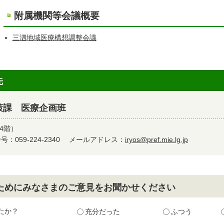
附属機関等会議概要
三泗地域医療構想調整会議
先
策課 医療企画班
4階）
：059-224-2340
メールアドレス：
iryos@pref.mie.lg.jp
ためにみなさまのご意見をお聞かせください
たか？
充分だった
ふつう