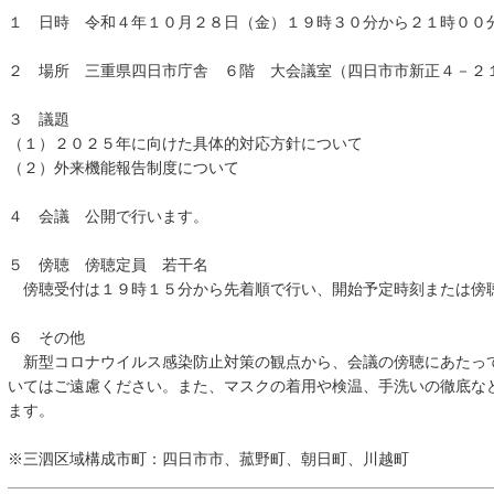
１ 日時 令和４年１０月２８日（金）１９時３０分から２１時００
２ 場所 三重県四日市庁舎 ６階 大会議室（四日市市新正４－２
３ 議題
（１）２０２５年に向けた具体的対応方針について
（２）外来機能報告制度について
４ 会議 公開で行います。
５ 傍聴 傍聴定員 若干名
傍聴受付は１９時１５分から先着順で行い、開始予定時刻または傍
６ その他
新型コロナウイルス感染防止対策の観点から、会議の傍聴にあたっ
いてはご遠慮ください。また、マスクの着用や検温、手洗いの徹底な
ます。
※三泗区域構成市町：四日市市、菰野町、朝日町、川越町