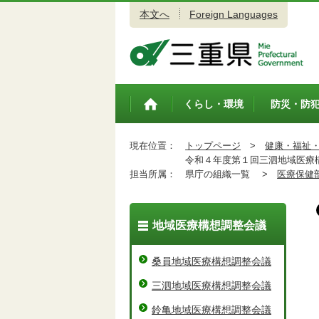
本文へ
Foreign Languages
三重県公式ウェブサイト
くらし・環境
防災・防
トップペ
ージ
現在位置：
トップページ
>
健康・福祉
令和４年度第１回三泗地域医療
担当所属：
県庁の組織一覧 >
医療保健
地域医療構想調整会議
桑員地域医療構想調整会議
三泗地域医療構想調整会議
鈴亀地域医療構想調整会議