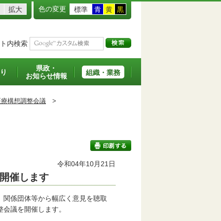
色の変更
拡大
標準
青
黄
黒
ト内検索
県政・
り
組織・業務
お知らせ情報
医療構想調整会議
>
令和04年10月21日
開催します
印刷する
、関係団体等から幅広く意見を聴取
整会議を開催します。