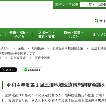
文字サイズ変更
元に戻す
縮小
サイ
健康・福祉・
スポーツ・
観光・産業・
犯
まちづく
子ども
教育・文化
しごと
・子ども
>
医療
>
地域医療
>
地域医療構想調整会議
>
三泗地域
構想調整会議を開催します
部
>
医療政策課
>
医療企画班
令和４年度第１回三泗地域医療構想調整会議を
医療法第３０条の１４の規定に基づき、地域医療構想の推進に向け
し、協議するため、次のとおり令和４年度第１回三泗地域医療構想調