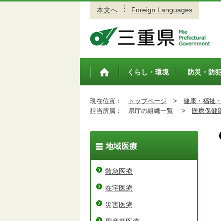
本文へ
Foreign Languages
三重県公式ウェブサイト
くらし・環境
防災・防
トップペ
ージ
現在位置：
トップページ
>
健康・福祉
担当所属：
県庁の組織一覧 >
医療保健
地域医療
救急医療
在宅医療
災害医療