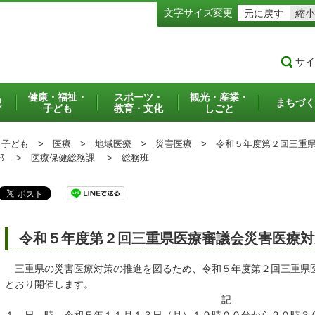
文字サイズ変更
元に戻す
縮小
サイ
健康・福祉・
スポーツ・
観光・産業・
犯
まちづく
子ども
教育・文化
しごと
・子ども
>
医療
>
地域医療
>
災害医療
>
令和５年度第２回三重県
部
>
医療保健総務課
>
総務班
令和５年度第２回三重県医療審議会災害医療対
三重県の災害医療対策の推進を図るため、令和５年度第２回三重県
とおり開催します。
記