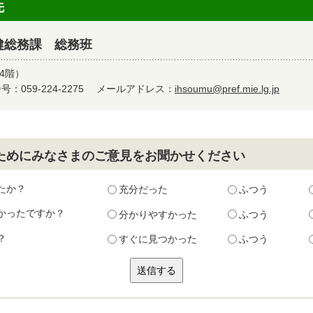
先
健総務課 総務班
4階）
：059-224-2275
メールアドレス：
ihsoumu@pref.mie.lg.jp
ためにみなさまのご意見をお聞かせください
たか？
充分だった
ふつう
かったですか？
分かりやすかった
ふつう
？
すぐに見つかった
ふつう