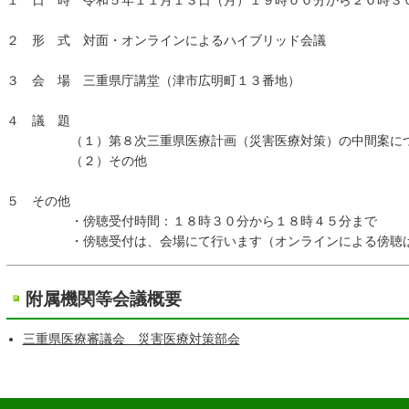
１ 日 時 令和５年１１月１３日（月）１９時００分から２０時３
２ 形 式 対面・オンラインによるハイブリッド会議
３ 会 場 三重県庁講堂（津市広明町１３番地）
４ 議 題
（１）第８次三重県医療計画（災害医療対策）の中間案に
（２）その他
５ その他
・傍聴受付時間：１８時３０分から１８時４５分まで
・傍聴受付は、会場にて行います（オンラインによる傍聴は
附属機関等会議概要
三重県医療審議会 災害医療対策部会