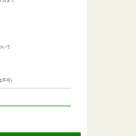
０分まで
ついて
不可）