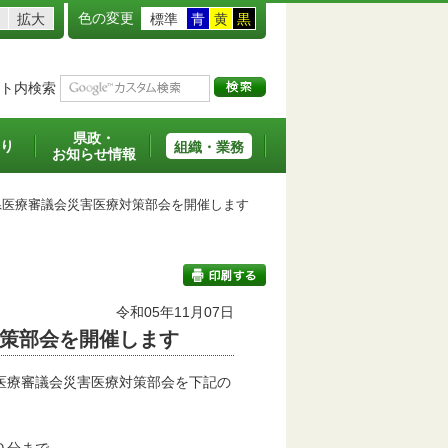
色の変更
拡大
標準
青
黄
黒
ト内検索
県政・
り
組織・業務
お知らせ情報
医療審議会災害医療対策部会を開催します
令和05年11月07日
策部会を開催します
印刷する
医療審議会災害医療対策部会を下記の