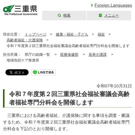
Foreign Languages
検索
メニュー
三重県公式ウェブ
サイト
現在位置：
トップページ
>
健康・福祉・子ども
>
福祉
>
高齢者福祉・介護保険
>
令和７年度第２回三重県社会福祉審議会高齢者福祉専門分科会を開催します
担当所属：
県庁の組織一覧 >
医療保健部
>
長寿介護課
>
地域包括ケア推進班
令和07年10月31日
令和７年度第２回三重県社会福祉審議会高齢
者福祉専門分科会を開催します
三重県における高齢者福祉、介護保険に関する事項を調査・審議
するため、令和７年度第２回三重県社会福祉審議会高齢者福祉専門
分科会を下記のとおり開催します。