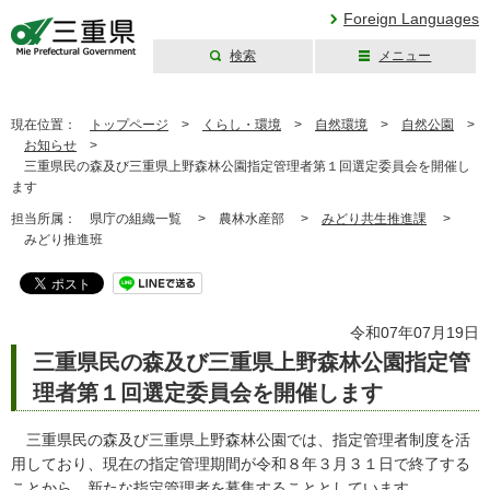
Foreign Languages
検索
メニュー
三重県公式ウェブ
サイト
現在位置：
トップページ
>
くらし・環境
>
自然環境
>
自然公園
>
お知らせ
>
三重県民の森及び三重県上野森林公園指定管理者第１回選定委員会を開催し
ます
担当所属：
県庁の組織一覧 >
農林水産部 >
みどり共生推進課
>
みどり推進班
令和07年07月19日
三重県民の森及び三重県上野森林公園指定管
理者第１回選定委員会を開催します
三重県民の森及び三重県上野森林公園では、指定管理者制度を活
用しており、現在の指定管理期間が令和８年３月３１日で終了する
ことから、新たな指定管理者を募集することとしています。