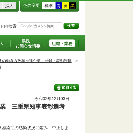
色の変更
拡大
標準
青
黄
黒
ト内検索
県政・
り
組織・業務
お知らせ情報
えの働き方改革推進企業」登録・表彰制度
>
す
令和02年12月03日
業」三重県知事表彰選考
印刷する
ス感染症の感染状況に鑑み、中止しま