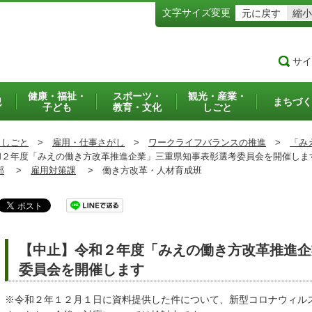
文字サイズ変更
元に戻す
縮小
サイ
健康・福祉・
スポーツ・
観光・産業・
犯
まちづく
子ども
教育・文化
しごと
・しごと
>
雇用・仕事さがし
>
ワークライフバランスの推進
>
「み
２年度「みえの働き方改革推進企業」三重県知事表彰選考委員会を開催しま
部
>
雇用対策課
>
働き方改革・人材育成班
【中止】令和２年度「みえの働き方改革推進企
委員会を開催します
※令和２年１２月１日に資料提供した件について、新型コロナウィル