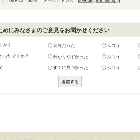
：059-224-3024
メールアドレス：
koyou@pref.mie.lg.jp
ためにみなさまのご意見をお聞かせください
たか？
充分だった
ふつう
かったですか？
分かりやすかった
ふつう
？
すぐに見つかった
ふつう