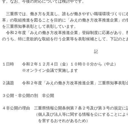
す。なお、今後の対応については検討中です。
三重県では、働き方を見直し、誰もが働きやすい職場環境づくりに
革」の取組推進を図ることを目的に「みえの働き方改革推進企業」の
を三重県知事表彰として表彰しています。
令和２年度「みえの働き方改革推進企業」登録制度に応募があり、
のうち、特に意欲的な取組を行う企業等を表彰候補として、下記のと
記
１日時 令和２年１２月４日（金）１０時００分から（中止）
※オンライン会議で実施します
２議題 令和２年度「みえの働き方改革推進企業」三重県知事表彰
３公開・非公開の別 非公開
４非公開の理由 三重県情報公開条例第７条２号及び第３号の規定に
（個人及び法人等に関する情報を公にすることにより、当
を害するおそれがあるため）