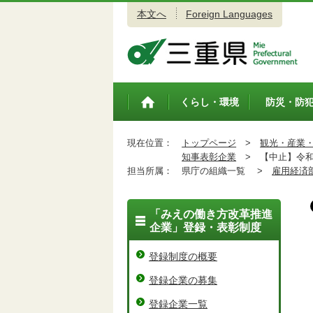
本文へ
Foreign Languages
三重県公式ウェブサイト
くらし・環境
防災・防
トップペ
ージ
現在位置：
トップページ
>
観光・産業
知事表彰企業
>
【中止】令和
担当所属：
県庁の組織一覧 >
雇用経済
「みえの働き方改革推進
企業」登録・表彰制度
登録制度の概要
登録企業の募集
登録企業一覧