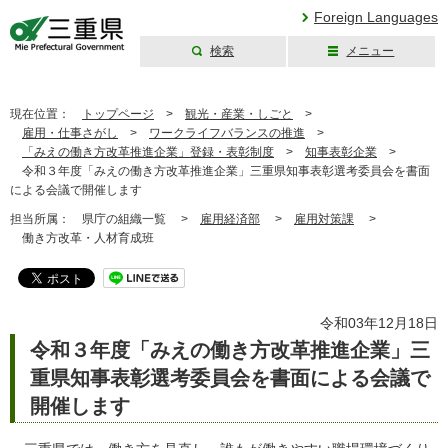
Foreign Languages
検索
メニュー
三重県公式ウェブ
サイト
現在位置：
トップページ
>
観光・産業・しごと
>
雇用・仕事さがし
>
ワークライフバランスの推進
>
「みえの働き方改革推進企業」登録・表彰制度
>
知事表彰企業
>
令和３年度「みえの働き方改革推進企業」三重県知事表彰選考委員会を書面
による会議で開催します
担当所属：
県庁の組織一覧 >
雇用経済部
>
雇用対策課
>
働き方改革・人材育成班
令和03年12月18日
令和３年度「みえの働き方改革推進企業」三
重県知事表彰選考委員会を書面による会議で
開催します