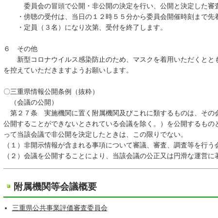
委員会の冒頭で公開・非公開の決定を行い、公開と決定した審査
・傍聴の受付は、当日の１２時５５分から委員会開催時刻まで先
・定員（３名）になり次第、受付を終了します。
６ その他
新型コロナウイルス感染防止のため、マスクを着用いただくととも
を控えていただきますようお願いします。
〇三重県情報公開条例（抜粋）
（会議の公開）
第２７条 実施機関に置く附属機関及びこれに類するものは、その
公開することができないとされている会議を除く。）を公開するもの
って当該会議で非公開を決定したときは、この限りでない。
（１）非開示情報が含まれる事項について審議、審査、調査等を行う
（２）会議を公開することにより、当該会議の公正又は円滑な運営に
附属機関等会議概要
三重県公共事業評価審査委員会