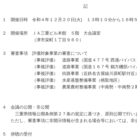
記
１ 開催日時 令和４年１２月２０日(火) １３時１０分から１６時
２ 開催場所 ＪＡ三重ビル本館 ５階 大会議室
（津市栄町１丁目９６０）
３ 審査事項 評価対象事業の審査について
（事後評価） 道路事業（国道４７７号 西浦バイパス
（事後評価） 道路事業（国道１６７号 鵜方磯部バイ
（事後評価） 街路事業（近鉄名古屋線川原
（事後評価） 水産基盤整備事業（桃取地区）
（事後評価） 農業農村整備事業（中南勢・中南勢２
４ 会議の公開・非公開
三重県情報公開条例第２７条の規定に基づき、原則公開で行い
ただし、審査事項に非開示情報が含まれる場合等においては、非公
５ 傍聴の受付