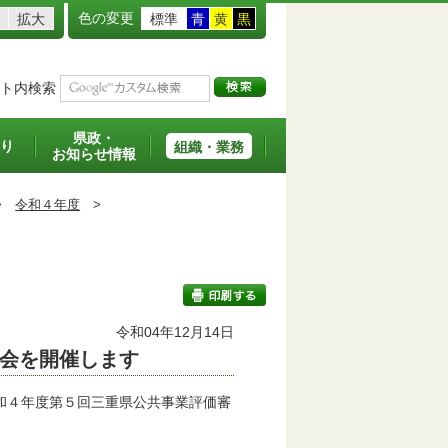
色の変更
拡大
標準
青
黄
黒
ト内検索
県政・
り
組織・業務
お知らせ情報
>
令和４年度
>
令和04年12月14日
会を開催します
印刷する
和４年度第５回三重県公共事業評価審