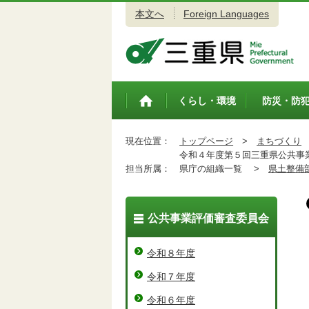
本文へ
Foreign Languages
三重県公式ウェブサイト
くらし・環境
防災・防
トップペ
ージ
現在位置：
トップページ
>
まちづくり
令和４年度第５回三重県公共事
担当所属：
県庁の組織一覧 >
県土整備
公共事業評価審査委員会
令和８年度
令和７年度
令和６年度