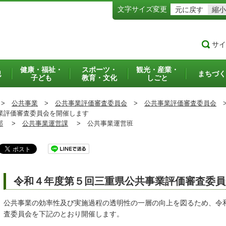
文字サイズ変更
元に戻す
縮小
サイ
健康・福祉・
スポーツ・
観光・産業・
犯
まちづく
子ども
教育・文化
しごと
>
公共事業
>
公共事業評価審査委員会
>
公共事業評価審査委員会
業評価審査委員会を開催します
部
>
公共事業運営課
>
公共事業運営班
令和４年度第５回三重県公共事業評価審査委員
公共事業の効率性及び実施過程の透明性の一層の向上を図るため、令
査委員会を下記のとおり開催します。