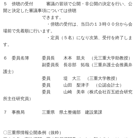
５ 傍聴の受付 審議の冒頭で公開・非公開の決定を行い、公
開と決定した審議事項については傍聴
できます。
・傍聴の受付は、当日の１３時００分から会
場前で先着順に行います。
・定員（５名）になり次第、受付を終了しま
す。
６ 委員名簿 委員長 木本 凱夫 （元三重大学助教授）
副委員長 長谷部 拓哉（三重弁護士会推薦弁
護士）
委員 堤 大三 （三重大学教授）
委員 山田 梨津子 （公認会計士）
委員 山崎 美幸（株式会社百五総合研究
所主任研究員）
７ 事務局 三重県 県土整備部 建設業課
〇三重県情報公開条例（抜粋）