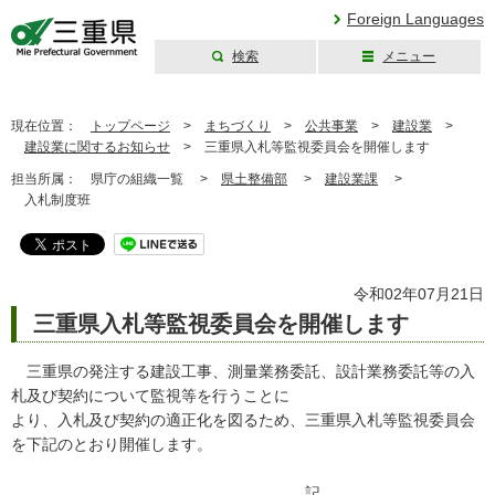
Foreign Languages
検索
メニュー
三重県公式ウェブ
サイト
現在位置：
トップページ
>
まちづくり
>
公共事業
>
建設業
>
建設業に関するお知らせ
>
三重県入札等監視委員会を開催します
担当所属：
県庁の組織一覧 >
県土整備部
>
建設業課
>
入札制度班
令和02年07月21日
三重県入札等監視委員会を開催します
三重県の発注する建設工事、測量業務委託、設計業務委託等の入
札及び契約について監視等を行うことに
より、入札及び契約の適正化を図るため、三重県入札等監視委員会
を下記のとおり開催します。
記