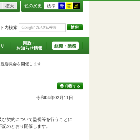
色の変更
拡大
標準
青
黄
黒
ト内検索
県政・
り
組織・業務
お知らせ情報
視委員会を開催します
令和04年02月11日
印刷する
及び契約について監視等を行うことに
下記のとおり開催します。