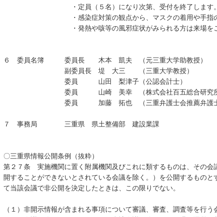
・定員（５名）になり次第、受付を終了します
・感染症対策の観点から、マスクの着用や手指の消毒
・発熱や咳等の風邪症状がみられる方は来場をご遠
６ 委員名簿 委員長 木本 凱夫 （元三重大学助教授）
副委員長 堤 大三 （三重大学教授）
委員 山田 梨津子（公認会計士）
委員 山崎 美幸 （株式会社百五総合研究所主
委員 加藤 拓也 （三重弁護士会推薦弁護士
７ 事務局 三重県 県土整備部 建設業課
〇三重県情報公開条例（抜粋）
第２７条 実施機関に置く附属機関及びこれに類するものは、その会
開することができないとされている会議を除く。）を公開するものと
て当該会議で非公開を決定したときは、この限りでない。
（１）非開示情報が含まれる事項について審議、審査、調査等を行う