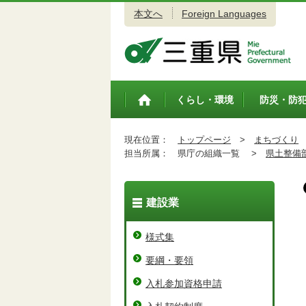
本文へ
Foreign Languages
三重県公式ウェブサイト
くらし・環境
防災・防
トップペ
ージ
現在位置：
トップページ
>
まちづくり
担当所属：
県庁の組織一覧 >
県土整備
建設業
様式集
要綱・要領
入札参加資格申請