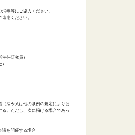
。
等にご協力ください。
慮ください。
任研究員）
）
議（法令又は他の条例の規定により公
する。ただし、次に掲げる場合であっ
会議を開催する場合