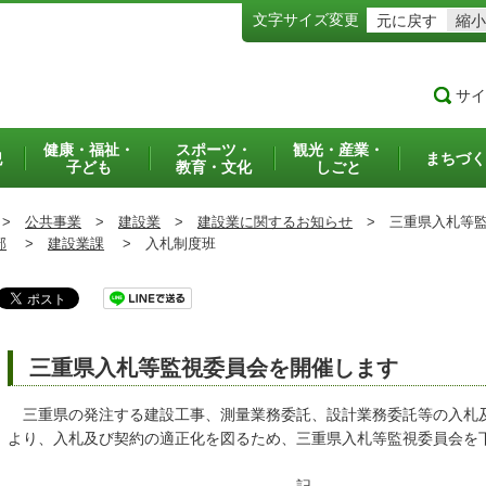
文字サイズ変更
元に戻す
縮小
サイ
健康・福祉・
スポーツ・
観光・産業・
犯
まちづく
子ども
教育・文化
しごと
>
公共事業
>
建設業
>
建設業に関するお知らせ
>
三重県入札等監
部
>
建設業課
>
入札制度班
三重県入札等監視委員会を開催します
三重県の発注する建設工事、測量業務委託、設計業務委託等の入札
より、入札及び契約の適正化を図るため、三重県入札等監視委員会を