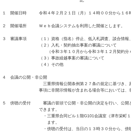
記
１ 開催日時 令和４年２月２１日（月）１４時００分から１６
２ 開催場所 Ｗｅｂ会議システムを利用した開催とします。
３ 審議事項 （１）資格（指名）停止、低入札調査、談合情報、
（２）入札・契約抽出事案の審議について
（令和３年１０月から令和３年１２月契約分４件
（３）事故繰越事案の審議について
（４）その他
４ 会議の公開・非公開
三重県情報公開条例第２７条の規定に基づき、原則公
事項に非開示情報が含まれる場合等においては、非公開
５ 傍聴の受付 審議の冒頭で公開・非公開の決定を行い、公開と
できます。
・三重県合同ビル１階G101会議室（津市栄町１丁目
ます。
・傍聴の受付は、当日の１３時３０分から、傍聴会場