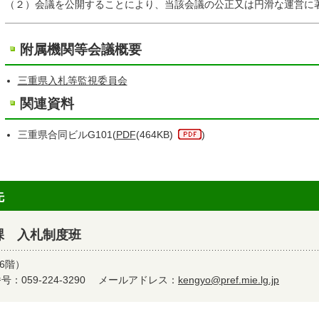
（２）会議を公開することにより、当該会議の公正又は円滑な運営に
附属機関等会議概要
三重県入札等監視委員会
関連資料
三重県合同ビルG101(
PDF
(464KB)
)
先
課 入札制度班
6階）
：059-224-3290
メールアドレス：
kengyo@pref.mie.lg.jp