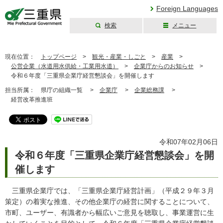
Foreign Languages
検索
メニュー
三重県公式ウェブ
サイト
現在位置：
トップページ
>
観光・産業・しごと
>
産業
>
公営企業（水道用水供給・工業用水道）
>
企業庁からのお知らせ
>
令和６年度「三重県企業庁経営懇談会」を開催します
担当所属：
県庁の組織一覧 >
企業庁
>
企業総務課
>
経営改革推進班
令和07年02月06日
令和６年度「三重県企業庁経営懇談会」を開
催します
三重県企業庁では、「三重県企業庁経営計画」（平成２９年３月
策定）の着実な推進、その他企業庁の経営に関することについて、
市町、ユーザー、有識者から幅広いご意見を聴取し、事業運営に生