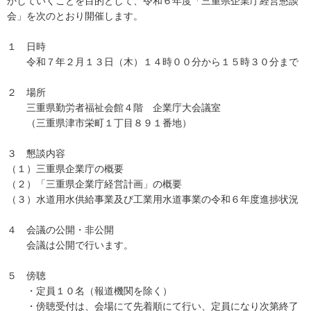
かしていくことを目的として、令和６年度「三重県企業庁経営懇談
会」を次のとおり開催します。
１ 日時
令和７年２月１３日（木）１４時００分から１５時３０分まで
２ 場所
三重県勤労者福祉会館４階 企業庁大会議室
（三重県津市栄町１丁目８９１番地）
３ 懇談内容
（１）三重県企業庁の概要
（２）「三重県企業庁経営計画」の概要
（３）水道用水供給事業及び工業用水道事業の令和６年度進捗状況
４ 会議の公開・非公開
会議は公開で行います。
５ 傍聴
・定員１０名（報道機関を除く）
・傍聴受付は、会場にて先着順にて行い、定員になり次第終了