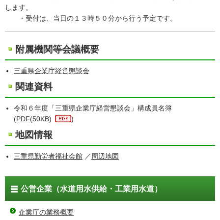
します。
・受付は、当日の１３時５０分から行う予定です。
附属機関等会議概要
三重県企業庁経営懇談会
関連資料
令和６年度「三重県企業庁経営懇談会」構成員名簿
(
PDF
(50KB)
)
地図情報
三重県勤労者福祉会館
／
周辺地図
公営企業（水道用水供給・工業用水道）
企業庁の業務概要