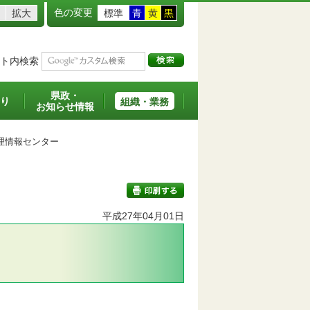
色の変更
拡大
標準
青
黄
黒
ト内検索
県政・
り
組織・業務
お知らせ情報
情報センター
平成27年04月01日
印刷する