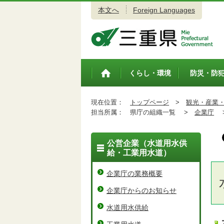
本文へ
Foreign Languages
三重県公式ウェブサイト
くらし・環境
防災・防
トップペ
ージ
現在位置：
トップページ
>
観光・産業
担当所属：
県庁の組織一覧 >
企業庁
公営企業（水道用水供
給・工業用水道）
企業庁の業務概要
企業庁からのお知らせ
水道用水供給