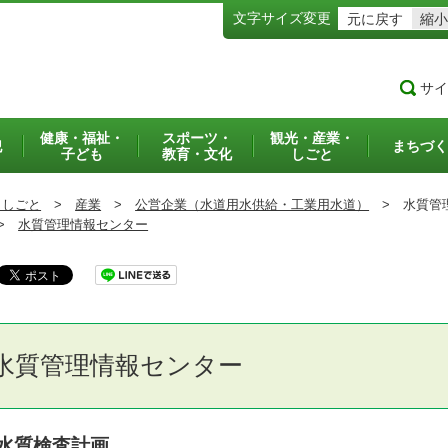
文字サイズ変更
元に戻す
縮小
サイ
健康・福祉・
スポーツ・
観光・産業・
犯
まちづく
子ども
教育・文化
しごと
・しごと
>
産業
>
公営企業（水道用水供給・工業用水道）
>
水質管理
>
水質管理情報センター
水質管理情報センター
水質検査計画