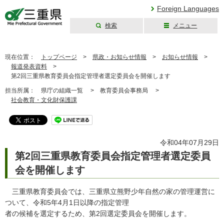
Foreign Languages
検索
メニュー
三重県公式ウェブ
サイト
現在位置：
トップページ
>
県政・お知らせ情報
>
お知らせ情報
>
報道発表資料
>
第2回三重県教育委員会指定管理者選定委員会を開催します
担当所属：
県庁の組織一覧 >
教育委員会事務局 >
社会教育・文化財保護課
令和04年07月29日
第2回三重県教育委員会指定管理者選定委員
会を開催します
三重県教育委員会では、三重県立熊野少年自然の家の管理運営に
ついて、令和5年4月1日以降の指定管理
者の候補を選定するため、第2回選定委員会を開催します。