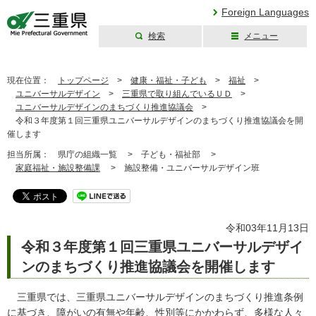
Foreign Languages
検索
メニュー
三重県公式ウェブ
サイト
現在位置：
トップページ
>
健康・福祉・子ども
>
福祉
>
ユニバーサルデザイン
>
三重県で取り組んでいるＵＤ
>
ユニバーサルデザインのまちづくり推進協議会
>
令和３年度第１回三重県ユニバーサルデザインのまちづくり推進協議会を開
催します
担当所属：
県庁の組織一覧 >
子ども・福祉部 >
家庭福祉・施設整備課
>
施設整備・ユニバーサルデザイン班
令和03年11月13日
令和３年度第１回三重県ユニバーサルデザイ
ンのまちづくり推進協議会を開催します
三重県では、三重県ユニバーサルデザインのまちづくり推進条例
に基づき、障がいの有無や年齢、性別等にかかわらず、多様な人々