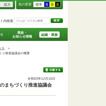
色の変更
拡大
標準
青
黄
黒
ト内検索
県政・
り
組織・業務
お知らせ情報
ＵＤ
>
くり推進協議会の概要
班
令和03年12月16日
のまちづくり推進協議会
印刷する