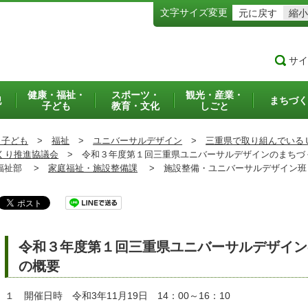
文字サイズ変更
元に戻す
縮小
サイ
健康・福祉・
スポーツ・
観光・産業・
犯
まちづく
子ども
教育・文化
しごと
・子ども
>
福祉
>
ユニバーサルデザイン
>
三重県で取り組んでいる
くり推進協議会
>
令和３年度第１回三重県ユニバーサルデザインのまちづ
祉部 >
家庭福祉・施設整備課
>
施設整備・ユニバーサルデザイン
令和３年度第１回三重県ユニバーサルデザイン
の概要
１ 開催日時 令和3年11月19日 14：00～16：10