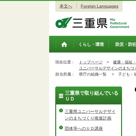
本文へ
Foreign Languages
三重県公式ウェブサイト
くらし・環境
防災・防
トップペ
ージ
現在位置：
トップページ
>
健康・福祉
ユニバーサルデザインのまちづ
担当所属：
県庁の組織一覧 >
子ども・福
三重県で取り組んでいる
ＵＤ
三重県ユニバーサルデザイ
ンのまちづくり推進計画
団体等へのＵＤ講座