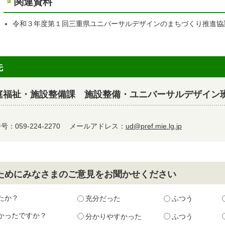
関連資料
令和３年度第１回三重県ユニバーサルデザインのまちづくり推進協
先
庭福祉・施設整備課 施設整備・ユニバーサルデザイン
：059-224-2270
メールアドレス：
ud@pref.mie.lg.jp
ためにみなさまのご意見をお聞かせください
たか？
充分だった
ふつう
かったですか？
分かりやすかった
ふつう