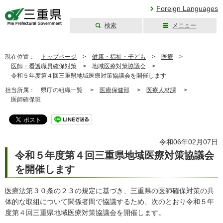
Foreign Languages
検索
メニュー
三重県公式ウェブ
サイト
現在位置：
トップページ
>
健康・福祉・子ども
>
医療
>
医師・看護職員確保対策
>
地域医療対策協議会
>
令和５年度第４回三重県地域医療対策協議会を開催します
担当所属：
県庁の組織一覧 >
医療保健部
>
医療人材課
>
医師確保班
令和06年02月07日
令和５年度第４回三重県地域医療対策協議会
を開催します
医療法第３０条の２３の規定に基づき、三重県の医師確保対策の具
体的な取組について関係者間で協議するため、次のとおり令和５年
度第４回三重県地域医療対策協議会を開催します。