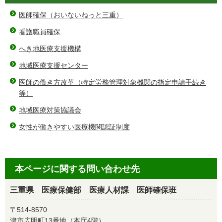
医師確保（おいないねっと三重）
看護職員確保
へき地医療支援機構
地域医療支援センター
医師の働き方改革（特定労務管理対象機関の指定申請手続き
等）
地域医療対策協議会
女性が働きやすい医療機関認証制度
本ページに関する問い合わせ先
三重県 医療保健部 医療人材課 医師確保班
〒514-8570
津市広明町13番地（本庁4階）