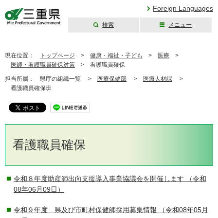
Foreign Languages
検索
メニュー
三重県公式ウェブ
サイト
現在位置：
トップページ
>
健康・福祉・子ども
>
医療
>
医師・看護職員確保対策
>
看護職員確保
担当所属：
県庁の組織一覧 >
医療保健部
>
医療人材課
>
看護職員確保班
看護職員確保
令和８年度助産師出向支援導入事業協議会を開催します
（令和
08年06月09日）
令和９年度 県及び市町村保健師採用募集情報
（令和08年05月